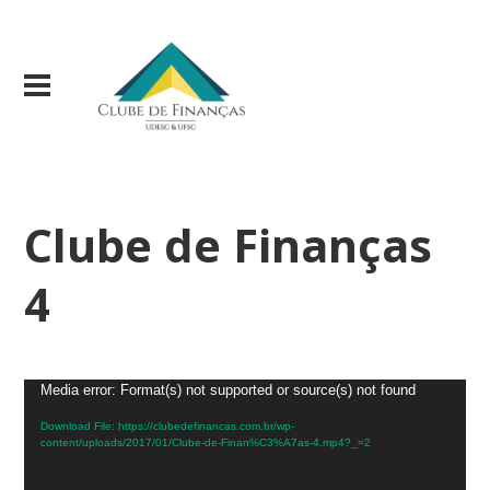
Clube de Finanças
4
Video
Media error: Format(s) not supported or source(s) not found
Player
Download File: https://clubedefinancas.com.br/wp-
content/uploads/2017/01/Clube-de-Finan%C3%A7as-4.mp4?_=2