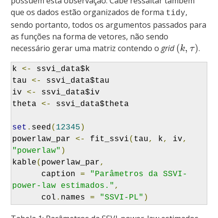
possuem esta observação. Cabe ressaltar também
que os dados estão organizados de forma
,
tidy
sendo portanto, todos os argumentos passados para
as funções na forma de vetores, não sendo
(
,
)
necessário gerar uma matriz contendo o
grid
.
k
τ
k 
<-
 ssvi_data$k

tau 
<-
 ssvi_data$tau

iv 
<-
 ssvi_data$iv

theta 
<-
 ssvi_data$theta

set
.
seed
(
12345
)
powerlaw_par 
<-
 fit_ssvi
(
tau
,
 k
,
 iv
,
"powerlaw"
)
kable
(
powerlaw_par
,
      caption 
=
"Parâmetros da SSVI-
power-law estimados."
,
      col
.
names 
=
"SSVI-PL"
)