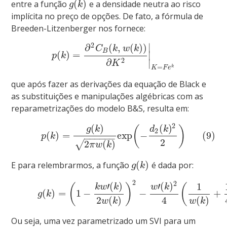
(
)
entre a função
e a densidade neutra ao risco
g
k
implícita no preço de opções. De fato, a fórmula de
Breeden-Litzenberger nos fornece:
2
∣
∂
(
,
(
)
)
C
k
w
k
B
(
)
=
∣
p
k
2
∂
∣
K
=
k
K
F
e
que após fazer as derivações da equação de Black e
as substituições e manipulações algébricas com as
reparametrizações do modelo B&S, resulta em:
2
(
)
(
)
(
)
g
k
d
k
2
(
)
=
exp
−
(9)
p
k
−
−
−
−
−
−
2
2
(
)
√
π
w
k
(
)
E para relembrarmos, a função
é dada por:
g
k
2
2
′
(
)
′
(
)
1
(
)
(
k
w
k
w
k
(
)
=
1
−
−
+
g
k
4
2
(
)
(
)
w
k
w
k
Ou seja, uma vez parametrizado um SVI para um