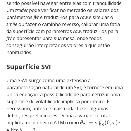
sendo possível navegar entre elas com tranquilidade.
Um
trader
pode verificar no mercado os valores dos
parâmetros
JW
e traduzi-los para
raw
e simular o
smile
ou fazer o caminho reverso, calibrar uma fatia
da superfície com parâmetros
raw
, traduzi-los para
JW
e apresentar para sua mesa, onde todos
conseguirão interpretar os valores a que estão
habituados.
Superfície SVI
Uma SSVI surge como uma extensão à
parametrização natural de um SVI, e fornece em uma
única equação, a possibilidade de parametrizar uma
superfície de volatilidade implícita por inteiro. É
necessário, antes de mais nada, fazer algumas
definições preliminares. Defina a variância total
2
:
=
(
0
,
)
implícita no dinheiro (ATM) como
θ
σ
τ
τ
τ
B
S
lim
=
0
e
.
θ