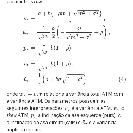
parâmetros
raw
:
−
−
−
−
−
−
−
√
2
2
+
{
−
+
+
}
a
b
ρ
m
m
σ
=
,
v
τ
τ
1
(
)
b
m
=
−
+
,
ψ
ρ
−
−
−
−
−
−
−
−
−
τ
2
√
2
2
+
√
w
m
σ
τ
1
=
(
1
−
)
,
p
b
ρ
−
−
τ
√
w
τ
1
=
(
1
+
)
,
c
b
ρ
−
−
τ
√
w
τ
−
−
−
−
−
1
√
(
)
~
2
=
+
1
−
(4)
v
a
b
σ
ρ
τ
τ
=
onde
relaciona a variância total ATM com
w
v
τ
τ
τ
a variância ATM. Os parâmetros possuem as
seguintes interpretações:
é a variância ATM,
o
v
ψ
τ
τ
skew
ATM,
a inclinação da asa esquerda (puts),
p
c
τ
τ
~
a inclinação da asa direita (calls) e
é a variância
v
τ
implícita mínima.