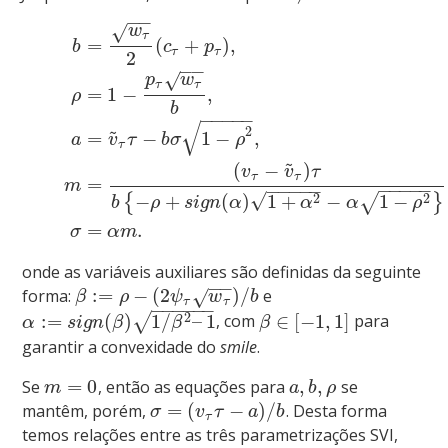
−
−
√
w
τ
=
(
+
)
,
b
c
p
τ
τ
2
−
−
√
p
w
τ
τ
=
1
−
,
ρ
b
−
−
−
−
−
√
~
2
=
−
1
−
,
a
v
τ
b
σ
ρ
τ
~
(
−
)
v
v
τ
τ
τ
=
m
−
−
−
−
−
−
−
−
−
−
√
2
2
−
+
(
)
1
+
−
1
−
√
{
}
b
ρ
s
i
g
n
α
α
α
ρ
=
.
σ
α
m
onde as variáveis auxiliares são definidas da seguinte
−
−
:
=
−
(
2
)
/
forma:
e
√
β
ρ
ψ
w
b
τ
τ
−
−
−
−
−
−
2
:
=
(
)
1
/
–
1
∈
[
−
1
,
1
]
√
, com
para
α
s
i
g
n
β
β
β
garantir a convexidade do
smile
.
=
0
,
,
Se
, então as equações para
se
m
a
b
ρ
=
(
−
)
/
mantêm, porém,
. Desta forma
σ
v
τ
a
b
τ
temos relações entre as três parametrizações SVI,