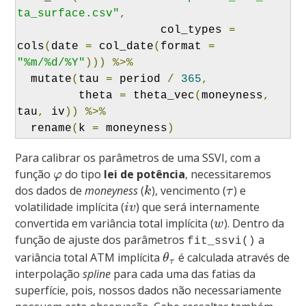
ta_surface.csv"
,
                     col_types 
=
cols
(
date 
=
 col_date
(
format 
=
"%m/%d/%Y"
)))
%>%
  mutate
(
tau 
=
 period 
/
365
,
         theta 
=
 theta_vec
(
moneyness
,
tau
,
 iv
))
%>%
  rename
(
k 
=
 moneyness
)
Para calibrar os parâmetros de uma SSVI, com a
função
do tipo
lei de potência
, necessitaremos
φ
dos dados de
moneyness
(
), vencimento (
) e
k
τ
volatilidade implícita (
) que será internamente
i
v
convertida em variância total implícita (
). Dentro da
w
função de ajuste dos parâmetros
a
fit_ssvi()
variância total ATM implícita
é calculada através de
θ
τ
interpolação
spline
para cada uma das fatias da
superfície, pois, nossos dados não necessariamente