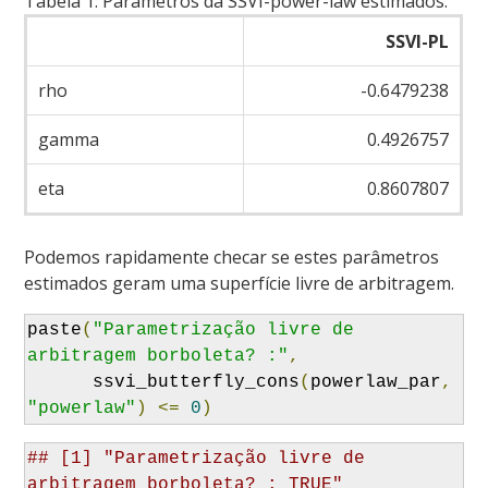
Tabela 1:
Parâmetros da SSVI-power-law estimados.
SSVI-PL
rho
-0.6479238
gamma
0.4926757
eta
0.8607807
Podemos rapidamente checar se estes parâmetros
estimados geram uma superfície livre de arbitragem.
paste
(
"Parametrização livre de 
arbitragem borboleta? :"
,
      ssvi_butterfly_cons
(
powerlaw_par
,
"powerlaw"
)
<=
0
)
## [1] "Parametrização livre de 
arbitragem borboleta? : TRUE"