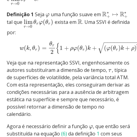
τ
→
0
τ
∗
∗
R
R
↦
Definição 1
Seja
uma função suave em
φ
+
+
R
lim
(
)
tal que
exista em
. Uma SSVI é definida
θ
φ
θ
τ
τ
→
0
τ
por:
−
−
−
−
−
−
−
−
−
√
θ
{
τ
(
,
)
=
1
+
(
)
+
(
(
)
+
)
w
k
θ
ρ
φ
θ
k
φ
θ
k
ρ
τ
τ
τ
2
Veja que na representação SSVI, engenhosamente os
autores substituíram a dimensão de tempo,
, típica
τ
de superfícies de volatilidde, pela variância total ATM.
Com esta representação, eles conseguiram derivar as
condições necessárias para a ausência de arbitragem
estática na superfície e sempre que necessário, é
possível retornar a dimensão de tempo no
calendário.
Agora é necessário definir a função
, que então será
φ
substituída na equação
(6)
da definição
1
com seus