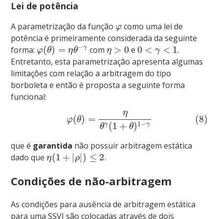
Lei de potência
A parametrização da função
como uma lei de
φ
potência é primeiramente considerada da seguinte
−
(
)
=
>
0
0
<
<
1
γ
forma:
com
e
.
φ
θ
η
θ
η
γ
Entretanto, esta parametrização apresenta algumas
limitações com relação a arbitragem do tipo
borboleta e então é proposta a seguinte forma
funcional:
η
(
)
=
(8)
φ
θ
1
−
(
1
+
)
γ
γ
θ
θ
que é
garantida
não possuir arbitragem estática
(
1
+
|
|
)
≤
2
dado que
.
η
ρ
Condições de não-arbitragem
As condições para ausência de arbitragem estática
para uma SSVI são colocadas através de dois