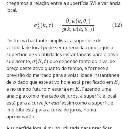
chegamos a relação entre a superfície SVI e variância
local.
∂
(
,
)
w
k
θ
τ
τ
2
(
,
)
=
(12)
σ
k
τ
(
,
(
,
)
)
L
g
k
w
k
θ
τ
De forma bastante simplista, a superfície de
volatilidade local pode ser entendida como aquela
superfície de volatilidades instantâneas para o ativo
(
,
)
subjacente,
que depende tanto do nível de
σ
S
t
preço deste ativo quanto do tempo, e fornece a
previsão do mercado para a volatilidade instantânea
de
dado que este ativo hoje está precificado em
S
S
0
e no tempo futuro
estará em
. Fazendo uma
τ
K
analogia com o mercado de juros, a superfície local
está para a curva
forward
assim como a superfície
implícita está para a curva de juros, numa
aproximação.
A superfície local é muito utilizada para precificar