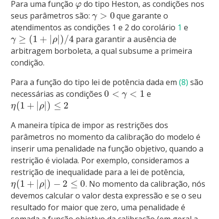
Para uma função
do tipo Heston, as condições nos
φ
>
0
seus parâmetros são:
que garante o
γ
atendimentos as condições 1 e 2 do corolário
1
e
≥
(
1
+
|
|
)
/
4
para garantir a ausência de
γ
ρ
arbitragem borboleta, a qual subsume a primeira
condição.
Para a função do tipo lei de potência dada em
(8)
são
0
<
<
1
necessárias as condições
e
γ
(
1
+
|
|
)
≤
2
η
ρ
A maneira típica de impor as restrições dos
parâmetros no momento da calibração do modelo é
inserir uma penalidade na função objetivo, quando a
restrição é violada. Por exemplo, consideramos a
restrição de inequalidade para a lei de potência,
(
1
+
|
|
)
−
2
≤
0
. No momento da calibração, nós
η
ρ
devemos calcular o valor desta expressão e se o seu
resultado for maior que zero, uma penalidade é
somada a função objetivo da calibração (em geral a