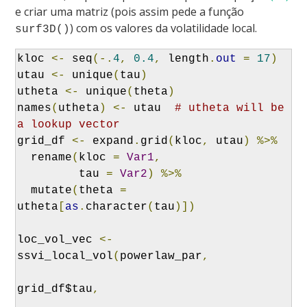
e criar uma matriz (pois assim pede a função
) com os valores da volatilidade local.
surf3D()
kloc 
<-
 seq
(-.
4
,
0.4
,
 length
.
out
=
17
)
utau 
<-
 unique
(
tau
)
utheta 
<-
 unique
(
theta
)
names
(
utheta
)
<-
 utau  
# utheta will be 
a lookup vector
grid_df 
<-
 expand
.
grid
(
kloc
,
 utau
)
%>%
  rename
(
kloc 
=
Var1
,
         tau 
=
Var2
)
%>%
  mutate
(
theta 
=
utheta
[
as
.
character
(
tau
)])
loc_vol_vec 
<-
ssvi_local_vol
(
powerlaw_par
,
grid_df$tau
,