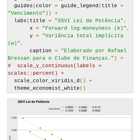
  guides
(
color 
=
 guide_legend
(
title 
=
"Vencimento"
))
+
  labs
(
title 
=
"SSVI Lei de Potência"
,
       x 
=
"Forward log-moneyness (k)"
,
       y 
=
"Variância total implícita 
(w)"
,
       caption 
=
"Elaborado por Rafael 
Bressan para o Clube de Finanças."
)
+
#  scale_y_continuous(labels = 
scales::percent) +
  scale_color_viridis_d
()
+
  theme_economist_white
()