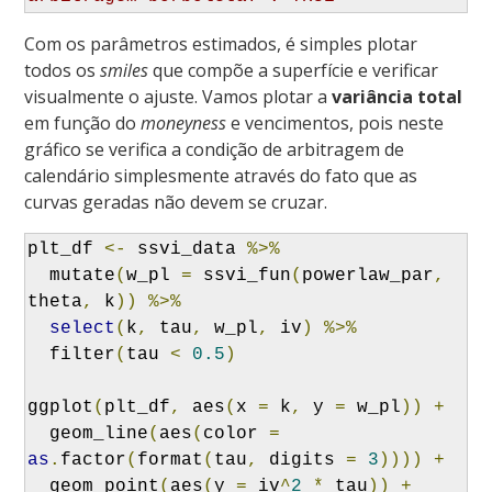
Com os parâmetros estimados, é simples plotar
todos os
smiles
que compõe a superfície e verificar
visualmente o ajuste. Vamos plotar a
variância total
em função do
moneyness
e vencimentos, pois neste
gráfico se verifica a condição de arbitragem de
calendário simplesmente através do fato que as
curvas geradas não devem se cruzar.
plt_df 
<-
 ssvi_data 
%>%
  mutate
(
w_pl 
=
 ssvi_fun
(
powerlaw_par
,
theta
,
 k
))
%>%
select
(
k
,
 tau
,
 w_pl
,
 iv
)
%>%
  filter
(
tau 
<
0.5
)
ggplot
(
plt_df
,
 aes
(
x 
=
 k
,
 y 
=
 w_pl
))
+
  geom_line
(
aes
(
color 
=
as
.
factor
(
format
(
tau
,
 digits 
=
3
))))
+
  geom_point
(
aes
(
y 
=
 iv
^
2
*
 tau
))
+