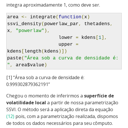
integra aproximadamente 1, como deve ser.
area 
<-
 integrate
(
function
(
x
)
ssvi_density
(
powerlaw_par
,
 thetadens
,
x
,
"powerlaw"
),
                  lower 
=
 kdens
[
1
],
                  upper 
=
kdens
[
length
(
kdens
)])
paste
(
"Área sob a curva de densidade é: 
"
,
 area$value
)
[1] “Área sob a curva de densidade é:
0.999302879362191”
Chegou o momento de inferirmos a
superfície de
volatilidade local
a partir de nossa parametrização
SSVI. O método será a aplicação direta da equação
(12)
pois, com a parametrização realizada, dispomos
de todos os dados necessários para seu cômputo.