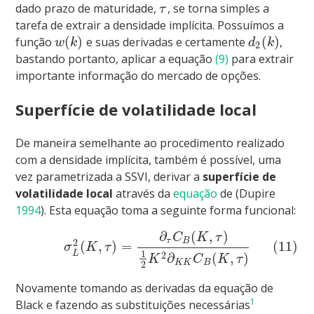
dado prazo de maturidade,
, se torna simples a
τ
tarefa de extrair a densidade implícita. Possuímos a
(
)
(
)
função
e suas derivadas e certamente
,
w
k
d
k
2
bastando portanto, aplicar a equação
(9)
para extrair
importante informação do mercado de opções.
Superfície de volatilidade local
De maneira semelhante ao procedimento realizado
com a densidade implícita, também é possível, uma
vez parametrizada a SSVI, derivar a
superfície de
volatilidade local
através da
equação
de
(Dupire
1994
)
. Esta equação toma a seguinte forma funcional:
∂
(
,
)
C
K
τ
τ
B
2
(
,
)
=
(11)
σ
K
τ
1
L
2
∂
(
,
)
K
C
K
τ
K
K
B
2
Novamente tomando as derivadas da equação de
1
Black e fazendo as substituições necessárias