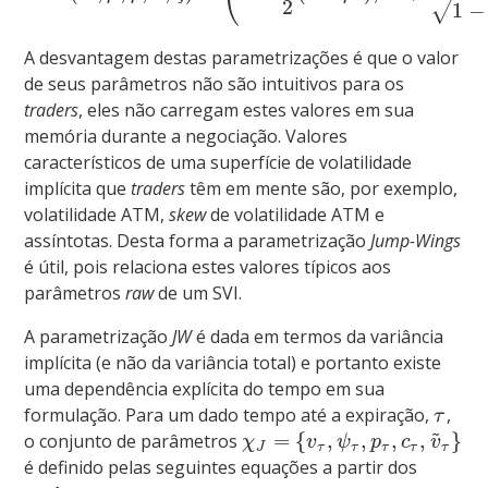
2
1
−
√
A desvantagem destas parametrizações é que o valor
de seus parâmetros não são intuitivos para os
traders
, eles não carregam estes valores em sua
memória durante a negociação. Valores
característicos de uma superfície de volatilidade
implícita que
traders
têm em mente são, por exemplo,
volatilidade ATM,
skew
de volatilidade ATM e
assíntotas. Desta forma a parametrização
Jump-Wings
é útil, pois relaciona estes valores típicos aos
parâmetros
raw
de um SVI.
A parametrização
JW
é dada em termos da variância
implícita (e não da variância total) e portanto existe
uma dependência explícita do tempo em sua
formulação. Para um dado tempo até a expiração,
,
τ
~
=
{
,
,
,
,
}
o conjunto de parâmetros
χ
v
ψ
p
c
v
J
τ
τ
τ
τ
τ
é definido pelas seguintes equações a partir dos