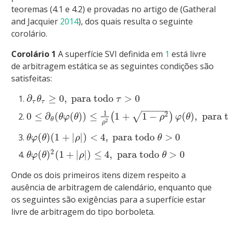
teoremas (4.1 e 4.2) e provadas no artigo de
(Gatheral
and Jacquier
2014
)
, dos quais resulta o seguinte
corolário.
Corolário 1
A superfície SVI definida em
1
está livre
de arbitragem estática se as seguintes condições são
satisfeitas:
∂
≥
0
,
para todo
>
0
θ
τ
τ
τ
−
−
−
−
−
1
2
0
≤
∂
(
(
)
)
≤
1
+
1
−
(
)
,
para 
√
(
)
θ
φ
θ
ρ
φ
θ
θ
2
ρ
(
)
(
1
+
|
|
)
<
4
,
para todo
>
0
θ
φ
θ
ρ
θ
2
(
)
(
1
+
|
|
)
≤
4
,
para todo
>
0
θ
φ
θ
ρ
θ
Onde os dois primeiros itens dizem respeito a
ausência de arbitragem de calendário, enquanto que
os seguintes são exigências para a superfície estar
livre de arbitragem do tipo borboleta.