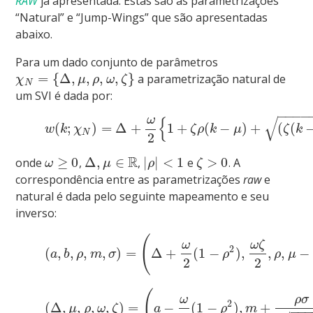
RAW
já apresentada. Estas são as parametrizações
“Natural” e “Jump-Wings” que são apresentadas
abaixo.
Para um dado conjunto de parâmetros
=
{
Δ
,
,
,
,
}
a parametrização natural de
χ
μ
ρ
ω
ζ
N
um SVI é dada por:
−
−
−
−
√
ω
{
(
;
)
=
Δ
+
1
+
(
−
)
+
(
(
w
k
χ
ζ
ρ
k
μ
ζ
k
N
2
R
≥
0
Δ
,
∈
|
|
<
1
>
0
onde
,
,
e
. A
ω
μ
ρ
ζ
correspondência entre as parametrizações
raw
e
natural é dada pelo seguinte mapeamento e seu
inverso:
(
ω
ω
ζ
2
(
,
,
,
,
)
=
Δ
+
(
1
−
)
,
,
,
−
a
b
ρ
m
σ
ρ
ρ
μ
2
2
(
ρ
σ
ω
2
(
Δ
,
,
,
,
)
=
−
(
1
−
)
,
+
μ
ρ
ω
ζ
a
ρ
m
−
−