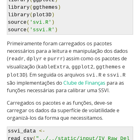
library
(
ggplot2
)
library
(
ggthemes
)
library
(
plot3D
)
source
(
'svi.R'
)
source
(
'ssvi.R'
)
Primeiramente foram carregados os pacotes
necessários para a leitura e manipulação dos dados
(
,
e
) assim como os pacotes de
readr
dplyr
purrr
visualização (
,
,
e
kableExtra
ggplot2
ggthemes
). Em seguida os arquivos
e
plot3D
svi.R
ssvi.R
são implementações do
Clube de Finanças
para as
funções necessárias para calibrar uma SSVI.
Carregados os pacotes e as funções, deve-se
carregar os dados da superfície de volatilidade e
organizá-los da forma que necessitamos.
ssvi_data 
<-
read_csv
(
"../../static/input/IV_Raw_Del