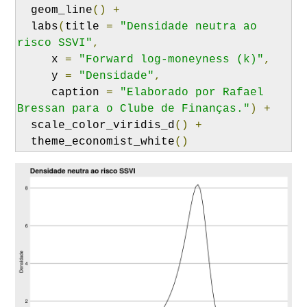
  geom_line
()
+
  labs
(
title 
=
"Densidade neutra ao 
risco SSVI"
,
     x 
=
"Forward log-moneyness (k)"
,
     y 
=
"Densidade"
,
     caption 
=
"Elaborado por Rafael 
Bressan para o Clube de Finanças."
)
+
  scale_color_viridis_d
()
+
  theme_economist_white
()