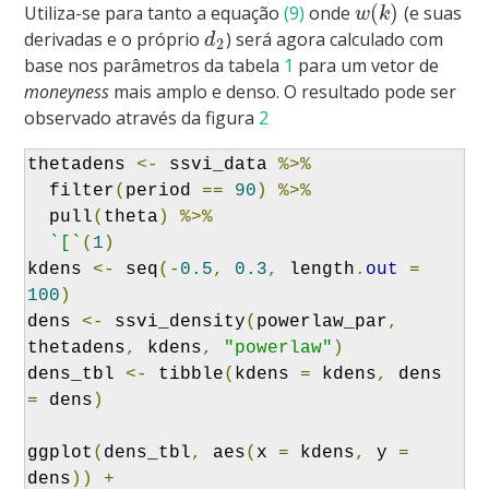
(
)
Utiliza-se para tanto a equação
(9)
onde
(e suas
w
k
derivadas e o próprio
) será agora calculado com
d
2
base nos parâmetros da tabela
1
para um vetor de
moneyness
mais amplo e denso. O resultado pode ser
observado através da figura
2
thetadens 
<-
 ssvi_data 
%>%
  filter
(
period 
==
90
)
%>%
  pull
(
theta
)
%>%
`[`
(
1
)
kdens 
<-
 seq
(-
0.5
,
0.3
,
 length
.
out
=
100
)
dens 
<-
 ssvi_density
(
powerlaw_par
,
thetadens
,
 kdens
,
"powerlaw"
)
dens_tbl 
<-
 tibble
(
kdens 
=
 kdens
,
 dens 
=
 dens
)
ggplot
(
dens_tbl
,
 aes
(
x 
=
 kdens
,
 y 
=
dens
))
+