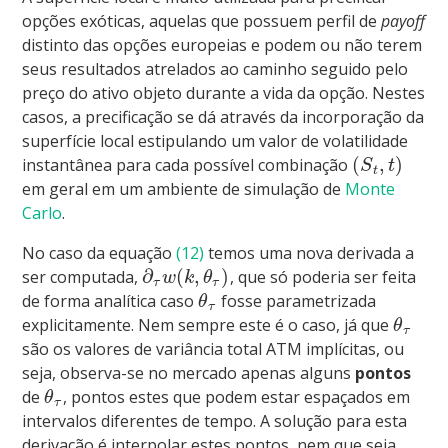
opções exóticas, aquelas que possuem perfil de
payoff
distinto das opções europeias e podem ou não terem
seus resultados atrelados ao caminho seguido pelo
preço do ativo objeto durante a vida da opção. Nestes
casos, a precificação se dá através da incorporação da
superfície local estipulando um valor de volatilidade
(
,
)
instantânea para cada possível combinação
S
t
t
em geral em um ambiente de simulação de
Monte
Carlo
.
No caso da equação
(12)
temos uma nova derivada a
∂
(
,
)
ser computada,
, que só poderia ser feita
w
k
θ
τ
τ
de forma analítica caso
fosse parametrizada
θ
τ
explicitamente. Nem sempre este é o caso, já que
θ
τ
são os valores de variância total ATM implícitas, ou
seja, observa-se no mercado apenas alguns
pontos
de
, pontos estes que podem estar espaçados em
θ
τ
intervalos diferentes de tempo. A solução para esta
derivação é interpolar estes pontos, nem que seja