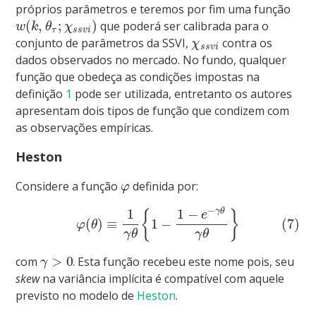
próprios parâmetros e teremos por fim uma função
(
,
;
)
que poderá ser calibrada para o
w
k
θ
χ
τ
s
s
v
i
conjunto de parâmetros da SSVI,
contra os
χ
s
s
v
i
dados observados no mercado. No fundo, qualquer
função que obedeça as condições impostas na
definição
1
pode ser utilizada, entretanto os autores
apresentam dois tipos de função que condizem com
as observações empíricas.
Heston
Considere a função
definida por:
φ
−
1
1
−
γ
θ
{
}
e
(
)
≡
1
−
(7)
φ
θ
γ
θ
γ
θ
>
0
com
. Esta função recebeu este nome pois, seu
γ
skew
na variância implícita é compatível com aquele
previsto no modelo de
Heston
.