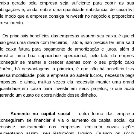
caixa gerado pela empresa seja suficiente para cobrir as su
obrigações e, ainda, sobre uma quantidade substancial de caixa liv
de modo que a empresa consiga reinvestir no negócio e proporcion
crescimento.
Os principais benefícios das empresas usarem seu caixa, é que e
não gera uma dívida com terceiros, isto é, não precisa ter uma saí
de caixa futura para pagamento de amortização e juros, além 
mostrar uma boa capacidade operacional, pelo fato da empre
conseguir se manter e crescer apenas com o seu próprio caix
Porém, há desvantagens, a primeira, é que não há benefício fisc
nessa modalidade, pois a empresa ao auferir lucros, necessita pag
impostos, e ainda, muitas vezes ela necessita manter uma gran
quantidade em caixa para investir em seus projetos, o que aca
gerando um custo de oportunidade desse dinheiro.
Aumento no capital social –
outra forma das empres
conseguirem se financiar é via o aumento de capital social, q
consiste basicamente nas empresas emitirem novas ações
aumentando assim, seu Patrimônio Líquido. Quando os sóci