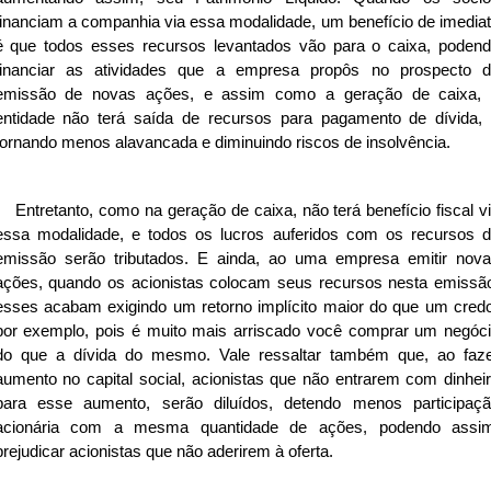
financiam a companhia via essa modalidade, um benefício de imedia
é que todos esses recursos levantados vão para o caixa, poden
financiar as atividades que a empresa propôs no prospecto 
emissão de novas ações, e assim como a geração de caixa,
entidade não terá saída de recursos para pagamento de dívida,
tornando menos alavancada e diminuindo riscos de insolvência.
Entretanto, como na geração de caixa, não terá benefício fiscal v
essa modalidade, e todos os lucros auferidos com os recursos 
emissão serão tributados. E ainda, ao uma empresa emitir nov
ações, quando os acionistas colocam seus recursos nesta emissã
esses acabam exigindo um retorno implícito maior do que um cred
por exemplo, pois é muito mais arriscado você comprar um negóc
do que a dívida do mesmo. Vale ressaltar também que, ao faz
aumento no capital social, acionistas que não entrarem com dinhei
para esse aumento, serão diluídos, detendo menos participaç
acionária com a mesma quantidade de ações, podendo assi
prejudicar acionistas que não aderirem à oferta.