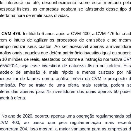
de interesse ou até, desconhecimento sobre esse mercado pel
pessoas físicas, as empresas acabam se afastando desse tipo 
oferta na hora de emitir suas dívidas.
CVM 476:
Instituída 6 anos após a CVM 400, a CVM 476 foi cria
com o intuito de agilizar os processos de emissões e ao mes
tempo reduzir seus custos. Ao ser acessível apenas a investidor
profissionais, aqueles que detém patrimônio investido igual ou superi
a 10 milhões de reais, atestados conforme a instrução normativa
CV
nº55/2014, seja esse investidor de natureza física ou jurídica. Es
modelo de emissão é mais rápido e menos custoso por nã
necessitar de fatores como: análise prévia da CVM e prospecto 
emissão. Por se tratar de uma oferta mais restrita, podem s
oferecidas apenas para 75 investidores dos quais apenas 50 pod
aderir à oferta.
No ano de 2020, ocorreu apenas uma operação regulamentada pe
CVM 400, ao passo que pela regulamentação mais recente
ocorreram 204. Isso mostra a maior vantagem para as empresas 