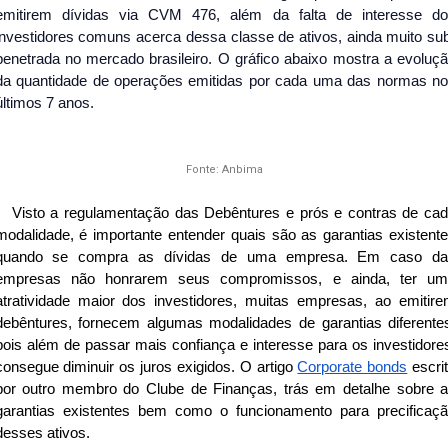
emitirem dívidas via CVM 476, além da falta de interesse d
investidores comuns acerca dessa classe de ativos, ainda muito su
penetrada no mercado brasileiro. O gráfico abaixo mostra a evoluç
da quantidade de operações emitidas por cada uma das normas n
últimos 7 anos.
Fonte: Anbima
Visto a regulamentação das Debêntures e prós e contras de ca
modalidade, é importante entender quais são as garantias existent
quando se compra as dívidas de uma empresa. Em caso da
empresas não honrarem seus compromissos, e ainda, ter u
atratividade maior dos investidores, muitas empresas, ao emitir
debêntures, fornecem algumas modalidades de garantias diferente
pois além de passar mais confiança e interesse para os investidore
consegue diminuir os juros exigidos. O artigo
Corporate bonds
escri
por outro membro do Clube de Finanças, trás em detalhe sobre 
garantias existentes bem como o funcionamento para precificaç
desses ativos.