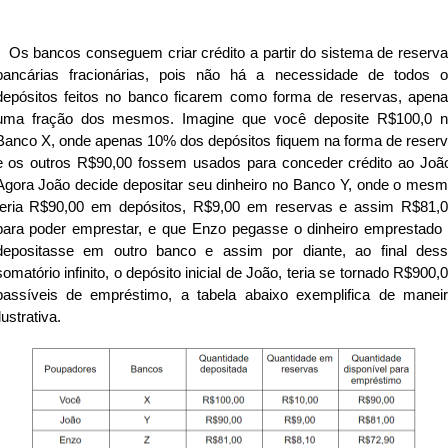
Os bancos conseguem criar crédito a partir do sistema de reserv
bancárias fracionárias, pois não há a necessidade de todos 
depósitos feitos no banco ficarem como forma de reservas, apen
uma fração dos mesmos. Imagine que você deposite R$100,0 
Banco X, onde apenas 10% dos depósitos fiquem na forma de reser
e os outros R$90,00 fossem usados para conceder crédito ao Joã
Agora João decide depositar seu dinheiro no Banco Y, onde o mes
teria R$90,00 em depósitos, R$9,00 em reservas e assim R$81,
para poder emprestar, e que Enzo pegasse o dinheiro emprestado
depositasse em outro banco e assim por diante, ao final des
somatório infinito, o depósito inicial de João, teria se tornado R$900,
passíveis de empréstimo, a tabela abaixo exemplifica de manei
ilustrativa.