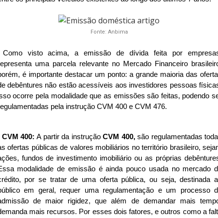
Fonte: Anbima
Como visto acima, a emissão de dívida feita por empresa
representa uma parcela relevante no Mercado Financeiro brasileir
porém, é importante destacar um ponto: a grande maioria das ofert
de debêntures não estão acessíveis aos investidores pessoas física
isso ocorre pela modalidade que as emissões são feitas, podendo s
regulamentadas pela instrução CVM 400 e CVM 476.
CVM 400:
A partir da instrução
CVM 400,
são regulamentadas tod
as ofertas públicas de valores mobiliários no território brasileiro, sej
ações, fundos de investimento imobiliário ou as próprias debênture
Essa modalidade de emissão é ainda pouco usada no mercado 
crédito, por se tratar de uma oferta pública, ou seja, destinada 
público em geral, requer uma regulamentação e um processo 
admissão de maior rigidez, que além de demandar mais temp
demanda mais recursos. Por esses dois fatores, e outros como a fal