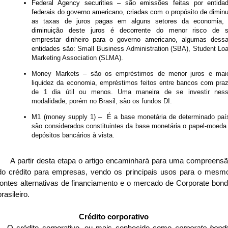
Federal Agency securities – são emissões feitas por entida
federais do governo americano, criadas com o propósito de diminu
as taxas de juros pagas em alguns setores da economia,
diminuição deste juros é decorrente do menor risco de 
emprestar dinheiro para o governo americano, algumas dess
entidades são:
Small Business Administration (SBA), Student Lo
Marketing Association (SLMA).
Money Markets – são os empréstimos de menor juros e mai
liquidez da economia, empréstimos feitos entre bancos com pra
de 1 dia útil ou menos. Uma maneira de se investir nes
modalidade, porém no Brasil, são os fundos DI.
M1 (money supply 1) – É a base monetária de determinado paí
são considerados constituintes da base monetária o papel-moeda
depósitos bancários à vista.
A partir desta etapa o artigo encaminhará para uma compreens
do crédito para empresas, vendo os principais usos para o mesm
fontes alternativas de financiamento e o mercado de Corporate bon
brasileiro.
Crédito corporativo
O crédito corporativo, ou mais conhecido como
corporate bond