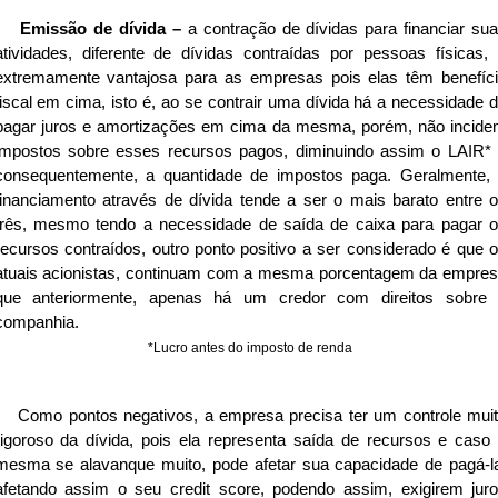
Emissão de dívida –
a contração de dívidas para financiar su
atividades, diferente de dívidas contraídas por pessoas físicas,
extremamente vantajosa para as empresas pois elas têm benefíc
fiscal em cima, isto é, ao se contrair uma dívida há a necessidade 
pagar juros e amortizações em cima da mesma, porém, não incid
impostos sobre esses recursos pagos, diminuindo assim o LAIR*
consequentemente, a quantidade de impostos paga. Geralmente,
financiamento através de dívida tende a ser o mais barato entre 
três, mesmo tendo a necessidade de saída de caixa para pagar 
recursos contraídos, outro ponto positivo a ser considerado é que 
atuais acionistas, continuam com a mesma porcentagem da empre
que anteriormente, apenas há um credor com direitos sobre
companhia.
*Lucro antes do imposto de renda
Como pontos negativos, a empresa precisa ter um controle mui
rigoroso da dívida, pois ela representa saída de recursos e caso
mesma se alavanque muito, pode afetar sua capacidade de pagá-l
afetando assim o seu credit score, podendo assim, exigirem jur