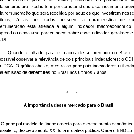
as debêntures podem ser tanto pré-fixadas ou pós-fixadas. 
debêntures pré-fixadas têm por características o conhecimento prév
da remuneração que será recebida por aqueles que investirem ness
títulos, já as pós-fixadas possuem a característica de s
remuneração está atrelada a algum indicador macroeconômico
spread ou ainda uma porcentagem sobre esse indicador, geralmente
CDI.
Quando é olhado para os dados desse mercado no Brasil, 
possível observar a relevância de dois principais indexadores: o CDI
o IPCA. O gráfico abaixo, mostra os principais indexadores utilizad
na emissão de debêntures no Brasil nos últimos 7 anos.
Fonte: Anbima
A importância desse mercado para o Brasil
O principal modelo de financiamento para o crescimento econômico
brasileiro, desde o século XX, foi a iniciativa pública. Onde o BNDES