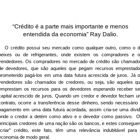
“Crédito é a parte mais importante e menos
entendida da economia” Ray Dalio.
O crédito possui seu mercado como qualquer outro, como o 
peixes ou de refrigerantes, onde existem os compradores e 
vendedores. Os compradores no mercado de crédito são chamad
de devedores, que são aqueles que pegam recursos emprestad
prometendo pagá-los em uma data futura acrescida de juros. Já 
vendedores são chamados de credores, ou seja, são aqueles q
emprestam os recursos para os devedores esperando receber s
capital acrescido de juros. Quando um credor e devedor fecham 
contrato, ocorre a transferência desse dinheiro, sendo necessário
pagamento em uma data futura acordada, assim cria-se uma dívi
onde o credor a detém como ativo e o devedor como passivo. 
principais credores de uma nação são os bancos, e estes consegu
“criar” crédito, este fato, têm uma relevância indubitável para
economia de modo geral.