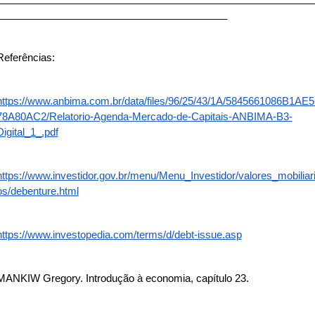
_________________________________________
Referências:
https://www.anbima.com.br/data/files/96/25/43/1A/5845661086B1AE5
78A80AC2/Relatorio-Agenda-Mercado-de-Capitais-ANBIMA-B3-
Digital_1_.pdf
https://www.investidor.gov.br/menu/Menu_Investidor/valores_mobiliar
os/debenture.html
https://www.investopedia.com/terms/d/debt-issue.asp
MANKIW Gregory. Introdução à economia, capítulo 23.