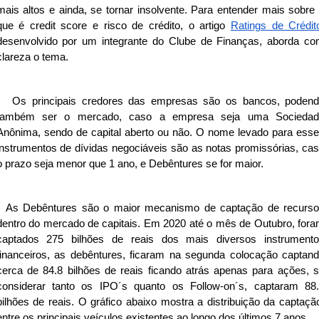
mais altos e ainda, se tornar insolvente. Para entender mais sobre
que é credit score e risco de crédito, o artigo
Ratings de Crédit
desenvolvido por um integrante do Clube de Finanças, aborda c
clareza o tema.
Os principais credores das empresas são os bancos, poden
também ser o mercado, caso a empresa seja uma Sociedad
Anônima, sendo de capital aberto ou não. O nome levado para ess
instrumentos de dívidas negociáveis são as notas promissórias, ca
o prazo seja menor que 1 ano, e Debêntures se for maior.
As Debêntures são o maior mecanismo de captação de recurs
dentro do mercado de capitais. Em 2020 até o mês de Outubro, for
captados 275 bilhões de reais dos mais diversos instrument
financeiros, as debêntures, ficaram na segunda colocação captan
cerca de 84.8 bilhões de reais ficando atrás apenas para ações, 
considerar tanto os IPO´s quanto os Follow-on´s, captaram 88
bilhões de reais. O gráfico abaixo mostra a distribuição da captaçã
entre os principais veículos existentes ao longo dos últimos 7 anos.