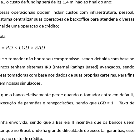
, o custo de funding será de R$ 1,4 milhão ao final do ano;
pesas operacionais podem incluir custos com infraestrutura, pessoal,
stuma centralizar suas operações de backoffice para atender a diversas
onal de uma operação de crédito;
ula:
 = PD × LGD × EAD
que o tomador não honre seu compromisso, sendo definida com base no
cos tenham sistemas IRB (Internal Ratings-Based) avançados, sendo
esas tomadoras com base nos dados de suas próprias carteiras. Para fins
 em nossas simulações.
o que o banco efetivamente perde quando o tomador entra em default,
execução de garantias e renegociações, sendo que
LGD = 1 − Taxa de
tia envolvida, sendo que a Basileia II incentiva que os bancos usem
tar que no Brasil, onde há grande dificuldade de executar garantias, esse
te, no custo de crédito.