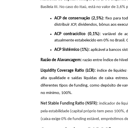
Basileia III. No caso do Itaú, está no valor de 3,6%
ACP de conservação (2,5%):
fixo para to
distribuir JCP, dividendos, bônus aos execu
ACP contracíclico (0,1%):
variável de a
atualmente estabelecido em 0% no Brasil. 
ACP Sistêmico (1%):
aplicável a bancos s
Razão de Alavancagem:
razão entre Índice de Níve
Liquidity Coverage Ratio (LCR):
índice de liquidez
alta qualidade e saídas líquidas de caixa estre
diferentes tipos de funding, como depósito de var
no mínimo, 100%.
Net Stable Funding Ratio (NSFR):
indicador de liq
pela estabilidade (capital próprio tem peso 100%, 
(caixa exige 0% de funding estável, empréstimos d