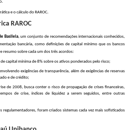
o.
prática e o cálculo do RAROC.
trica RAROC
e Basileia
, um conjunto de recomendações internacionais conhecidos,
lamentação bancária, como definições de capital mínimo que os bancos
e resumo sobre cada um dos três acordos:
 de capital mínima de 8% sobre os ativos ponderados pelo risco;
, envolvendo exigências de transparência, além de exigências de reservas
cado e de crédito;
rise de 2008, busca conter o risco de propagação de crises financeiras,
tempos de crise, índices de liquidez a serem seguidos, entre outras
s regulamentadores, foram criados sistemas cada vez mais sofisticados
Itaú Unibanco