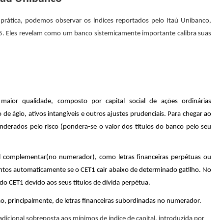
 prática, podemos observar os índices reportados pelo Itaú Unibanco,
025. Eles revelam como um banco sistemicamente importante calibra suas
 maior qualidade, composto por capital social de ações ordinárias
o de ágio, ativos intangíveis e outros ajustes prudenciais. Para chegar ao
 ponderados pelo risco (pondera-se o valor dos títulos do banco pelo seu
al complementar(no numerador), como letras financeiras perpétuas ou
tos automaticamente se o CET1 cair abaixo de determinado gatilho. No
 do CET1 devido aos seus títulos de dívida perpétua.
ção, principalmente, de letras financeiras subordinadas no numerador.
 adicional sobreposta aos mínimos de índice de capital, introduzida por