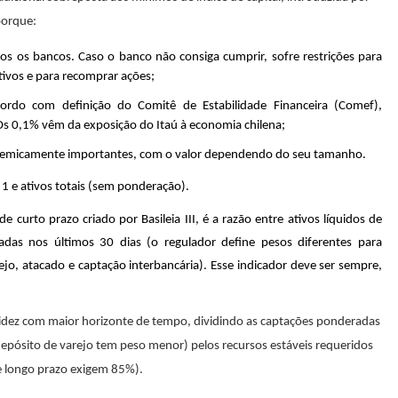
 porque:
dos os bancos. Caso o banco não consiga cumprir, sofre restrições para
tivos e para recomprar ações;
cordo com definição do Comitê de Estabilidade Financeira (Comef),
Os 0,1% vêm da exposição do Itaú à economia chilena;
istemicamente importantes, com o valor dependendo do seu tamanho.
l 1 e ativos totais (sem ponderação).
 de curto prazo criado por Basileia III, é a razão entre ativos líquidos de
ssadas nos últimos 30 dias (o regulador define pesos diferentes para
ejo, atacado e captação interbancária). Esse indicador deve ser sempre,
uidez com maior horizonte de tempo, dividindo as captações ponderadas
depósito de varejo tem peso menor) pelos recursos estáveis requeridos
e longo prazo exigem 85%).