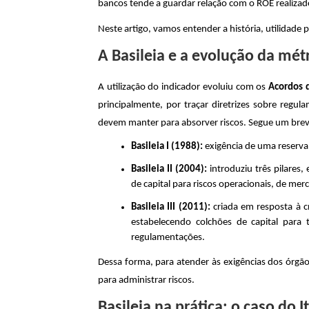
bancos tende a guardar relação com o ROE realizad
Neste artigo, vamos entender a história, utilidade 
A Basileia e a evolução da mé
A utilização do indicador evoluiu com os
Acordos d
principalmente, por traçar diretrizes sobre regu
devem manter para absorver riscos. Segue um brev
Basileia I (1988):
exigência de uma reserva
Basileia II (2004):
introduziu três pilares
de capital para riscos operacionais, de mer
Basileia III (2011):
criada em resposta à c
estabelecendo colchões de capital para 
regulamentações.
Dessa forma, para atender às exigências dos órgão
para administrar riscos.
Basileia na prática: o caso do 