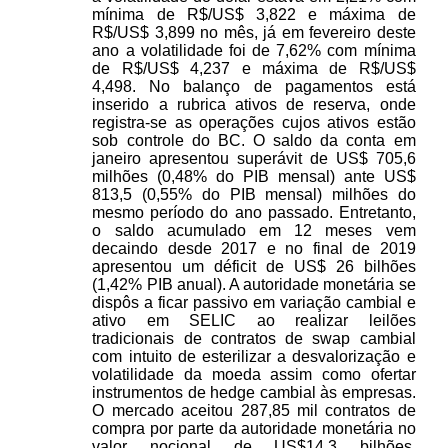
mínima de R$/US$ 3,822 e máxima de
R$/US$ 3,899 no mês, já em fevereiro deste
ano a volatilidade foi de 7,62% com mínima
de R$/US$ 4,237 e máxima de R$/US$
4,498. No balanço de pagamentos está
inserido a rubrica ativos de reserva, onde
registra-se as operações cujos ativos estão
sob controle do BC. O saldo da conta em
janeiro apresentou superávit de US$ 705,6
milhões (0,48% do PIB mensal) ante US$
813,5 (0,55% do PIB mensal) milhões do
mesmo período do ano passado. Entretanto,
o saldo acumulado em 12 meses vem
decaindo desde 2017 e no final de 2019
apresentou um déficit de US$ 26 bilhões
(1,42% PIB anual). A autoridade monetária se
dispôs a ficar passivo em variação cambial e
ativo em SELIC ao realizar leilões
tradicionais de contratos de swap cambial
com intuito de esterilizar a desvalorização e
volatilidade da moeda assim como ofertar
instrumentos de hedge cambial às empresas.
O mercado aceitou 287,85 mil contratos de
compra por parte da autoridade monetária no
valor nocional de US$14,3 bilhões,