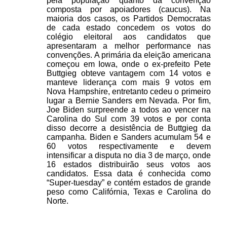
pela população quanto da convenção
composta por apoiadores (caucus). Na
maioria dos casos, os Partidos Democratas
de cada estado concedem os votos do
colégio eleitoral aos candidatos que
apresentaram a melhor performance nas
convenções. A primária da eleição americana
começou em Iowa, onde o ex-prefeito Pete
Buttgieg obteve vantagem com 14 votos e
manteve liderança com mais 9 votos em
Nova Hampshire, entretanto cedeu o primeiro
lugar a Bernie Sanders em Nevada. Por fim,
Joe Biden surpreende a todos ao vencer na
Carolina do Sul com 39 votos e por conta
disso decorre a desistência de Buttgieg da
campanha. Biden e Sanders acumulam 54 e
60 votos respectivamente e devem
intensificar a disputa no dia 3 de março, onde
16 estados distribuirão seus votos aos
candidatos. Essa data é conhecida como
“Super-tuesday” e contém estados de grande
peso como Califórnia, Texas e Carolina do
Norte.