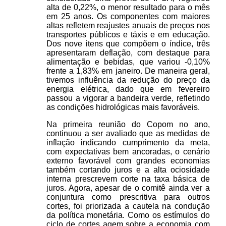
alta de 0,22%, o menor resultado para o mês
em 25 anos. Os componentes com maiores
altas refletem reajustes anuais de preços nos
transportes públicos e táxis e em educação.
Dos nove itens que compõem o índice, três
apresentaram deflação, com destaque para
alimentação e bebidas, que variou -0,10%
frente a 1,83% em janeiro. De maneira geral,
tivemos influência da redução do preço da
energia elétrica, dado que em fevereiro
passou a vigorar a bandeira verde, refletindo
as condições hidrológicas mais favoráveis.
Na primeira reunião do Copom no ano,
continuou a ser avaliado que as medidas de
inflação indicando cumprimento da meta,
com expectativas bem ancoradas, o cenário
externo favorável com grandes economias
também cortando juros e a alta ociosidade
interna prescrevem corte na taxa básica de
juros. Agora, apesar de o comitê ainda ver a
conjuntura como prescritiva para outros
cortes, foi priorizada a cautela na condução
da política monetária. Como os estímulos do
ciclo de cortes agem sobre a economia com