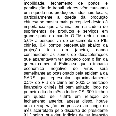
mobilidade, fechamento de portos e
paralisação de trabalhadores, vêm causando
uma queda nas produções industriais locais,
particularmente a queda da produção
chinesa se mostra mais perceptível devido à
importância que a China tem na cadeia de
suprimentos de produtos e serviços em
grande parte do mundo. O FMI reduziu para
5,6% a perspectiva de crescimento do PIB
chinês, 0,4 pontos percentuais abaixo da
projeção feita em janeiro, dando
continuidade às séries de desacelerações
que aparentavam ter acabado com o fim da
guerra comercial. Estima-se que o impacto
econômico negativo do vírus será
semelhante ao ocasionado pela epidemia da
SARS, que representou aproximadamente
0,5% do PIB da china em 2003.O mercado
financeiro chinês foi bem agitado, logo no
primeiro dia do mês o índice CSI 300 fechou
em queda de 7,88% em relação ao
fechamento anterior, apesar disso, houve
uma recuperação progressiva ao longo do
mês acarretada pelo discurso do presidente
Xi Jinping, que deu indícios de ter intenção