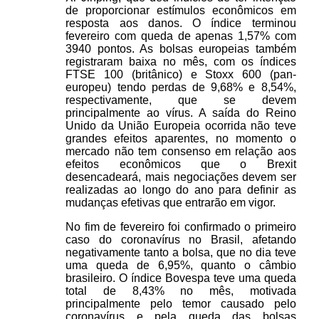
de proporcionar estímulos econômicos em
resposta aos danos. O índice terminou
fevereiro com queda de apenas 1,57% com
3940 pontos.
As bolsas europeias também
registraram baixa no mês, com os índices
FTSE 100 (britânico) e Stoxx 600 (pan-
europeu) tendo perdas de 9,68% e 8,54%,
respectivamente, que se devem
principalmente ao vírus. A saída do Reino
Unido da União Europeia ocorrida não teve
grandes efeitos aparentes, no momento o
mercado não tem consenso em relação aos
efeitos econômicos que o Brexit
desencadeará, mais negociações devem ser
realizadas ao longo do ano para definir as
mudanças efetivas que entrarão em vigor.
No fim de fevereiro foi confirmado o primeiro
caso do coronavírus no Brasil, afetando
negativamente tanto a bolsa, que no dia teve
uma queda de 6,95%, quanto o câmbio
brasileiro. O índice Bovespa teve uma queda
total de 8,43% no mês, motivada
principalmente pelo temor causado pelo
coronavírus e pela queda das bolsas