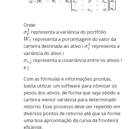
Onde:
2
representa a variância do portfólio
σ
p
representa a porcentagem do valor da
W
1
2
carteira destinada ao ativo i
representa a
σ
i
variância do ativo i
representa a covariância entre os ativos i
σ
,
i
j
e j
Com as fórmulas e informações prontas,
basta utilizar um software para otimizar os
pesos dos ativos, de forma que seja obtido a
carteira menor variância para determinado
retorno. Esse processo deve ser repetido em
diversos pontos de retorno até que se forme
uma boa aproximação da curva da fronteira
eficiente.