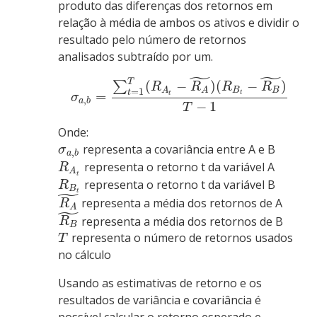
produto das diferenças dos retornos em
relação à média de ambos os ativos e dividir o
resultado pelo número de retornos
analisados subtraído por um.
˜
˜
T
(
−
)
(
−
)
∑
R
R
R
R
=
1
B
B
A
A
t
=
t
t
σ
,
a
b
−
1
T
Onde:
representa a covariância entre A e B
σ
,
a
b
representa o retorno t da variável A
R
A
t
representa o retorno t da variável B
R
B
˜
t
representa a média dos retornos de A
R
˜
A
representa a média dos retornos de B
R
B
representa o número de retornos usados
T
no cálculo
Usando as estimativas de retorno e os
resultados de variância e covariância é