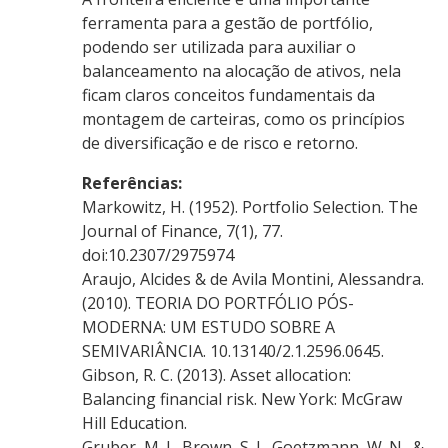
ferramenta para a gestão de portfólio,
podendo ser utilizada para auxiliar o
balanceamento na alocação de ativos, nela
ficam claros conceitos fundamentais da
montagem de carteiras, como os princípios
de diversificação e de risco e retorno.
Referências:
Markowitz, H. (1952). Portfolio Selection. The
Journal of Finance, 7(1), 77.
doi:10.2307/2975974
Araujo, Alcides & de Avila Montini, Alessandra.
(2010). TEORIA DO PORTFÓLIO PÓS-
MODERNA: UM ESTUDO SOBRE A
SEMIVARIÂNCIA. 10.13140/2.1.2596.0645.
Gibson, R. C. (2013). Asset allocation:
Balancing financial risk. New York: McGraw
Hill Education.
Gruber, M. J., Brown, S. J., Goetzmann, W. N., &