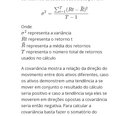
˜
2
T
(
−
)
∑
R
t
R
=
1
2
t
=
σ
−
1
T
Onde:
2
representa a variância
σ
representa o retorno t
R
t
˜
representa a média dos retornos
R
representa o número total de retornos
T
usados no cálculo
A covariância mostra a relação da direção do
movimento entre dois ativos diferentes, caso
os ativos demonstrem uma tendência a se
mover em conjunto o resultado do cálculo
seria positivo e caso a tendência seja eles se
moverem em direções opostas a covariância
seria então negativa. Para calcular a
covariância basta fazer o somatório do