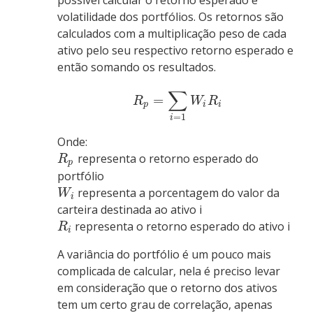
possível calcular o retorno esperado e
volatilidade dos portfólios. Os retornos são
calculados com a multiplicação peso de cada
ativo pelo seu respectivo retorno esperado e
então somando os resultados.
∑
=
R
W
R
p
i
i
=
1
i
Onde:
representa o retorno esperado do
R
p
portfólio
representa a porcentagem do valor da
W
i
carteira destinada ao ativo i
representa o retorno esperado do ativo i
R
i
A variância do portfólio é um pouco mais
complicada de calcular, nela é preciso levar
em consideração que o retorno dos ativos
tem um certo grau de correlação, apenas