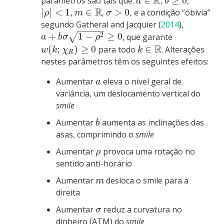
R
∈
≥
0
parâmetros são tais que:
,
,
a
b
R
|
|
<
1
∈
>
0
,
,
, e a condição “óbivia”
ρ
m
σ
segundo
Gatheral and Jacquier (
2014
)
,
−
−
−
−
−
2
+
1
−
≥
0
√
, que garante
a
b
σ
ρ
R
(
;
)
≥
0
∈
para todo
. Alterações
w
k
χ
k
R
nestes parâmetros têm os seguintes efeitos:
Aumentar
eleva o nível geral de
a
variância, um deslocamento vertical do
smile
Aumentar
aumenta as inclinações das
b
asas, comprimindo o
smile
Aumentar
provoca uma rotação no
ρ
sentido anti-horário
Aumentar
desloca o smile para a
m
direita
Aumentar
reduz a curvatura no
σ
dinheiro (ATM) do
smile