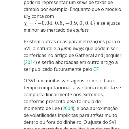
poderia representar um
smile
de taxas de
câmbio por exemplo. Enquanto que o modelo
conta com
w
2
=
{
−
0.04
,
0.5
,
−
0.9
,
0
,
0.4
}
e se ajusta
χ
melhor ao mercado de
equities
.
Existem outras duas parametrizações para o
SVI, a natural e a
jump-wings
que podem ser
conferidas no artigo de
Gatheral and Jacquier
(
2014
)
e serão abordadas em outro artigo a
ser publicado futuramente pelo
CF
.
O SVI tem muitas vantagens, como o baixo
tempo computacional, a variância implícita se
comporta linearmente nos extremos,
conforme prescrito pela fórmula do
momento de
Lee (
2004
)
, e boa aproximação
de volatilidades implícitas para
strikes
muito
dentro ou fora do dinheiro. O ajuste do SVI
para os mercados de
equities
é muito melhor