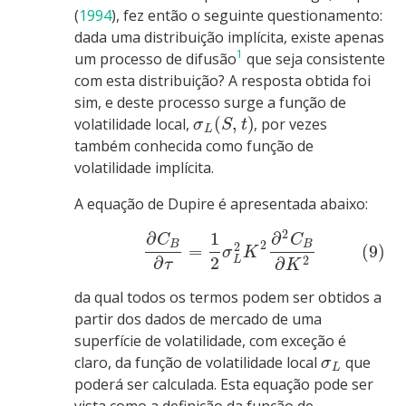
(
1994
)
, fez então o seguinte questionamento:
dada uma distribuição implícita, existe apenas
1
um processo de difusão
que seja consistente
com esta distribuição? A resposta obtida foi
sim, e deste processo surge a função de
(
,
)
volatilidade local,
, por vezes
σ
S
t
L
também conhecida como função de
volatilidade implícita.
A equação de Dupire é apresentada abaixo:
2
∂
1
∂
C
C
2
B
B
2
=
(9)
σ
K
∂
2
2
L
∂
τ
K
da qual todos os termos podem ser obtidos a
partir dos dados de mercado de uma
superfície de volatilidade, com exceção é
claro, da função de volatilidade local
que
σ
L
poderá ser calculada. Esta equação pode ser
vista como a definição da função de