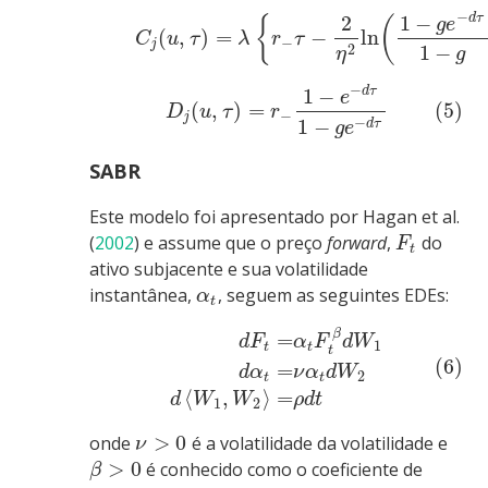
−
2
1
−
d
τ
{
(
g
e
(
,
)
=
−
ln
C
u
τ
λ
r
τ
−
j
1
−
2
g
η
−
1
−
d
τ
e
(
,
)
=
(5)
D
u
τ
r
−
j
−
1
−
d
τ
g
e
SABR
Este modelo foi apresentado por
Hagan et al.
(
2002
)
e assume que o preço
forward
,
do
F
t
ativo subjacente e sua volatilidade
instantânea,
, seguem as seguintes EDEs:
α
t
β
=
d
F
α
F
d
W
1
t
t
t
(6)
=
d
α
ν
α
d
W
2
t
t
⟨
,
⟩
=
d
W
W
ρ
d
t
1
2
>
0
onde
é a volatilidade da volatilidade e
ν
>
0
é conhecido como o coeficiente de
β