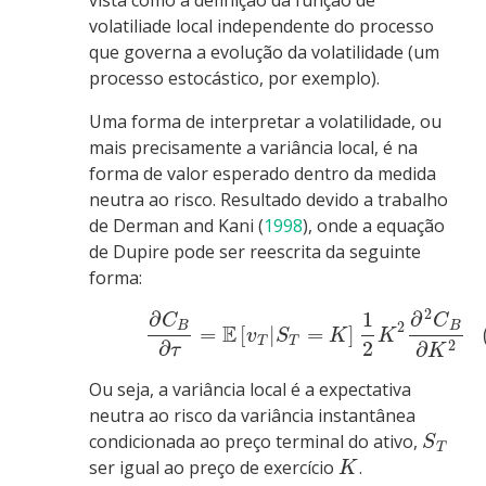
volatiliade local independente do processo
que governa a evolução da volatilidade (um
processo estocástico, por exemplo).
Uma forma de interpretar a volatilidade, ou
mais precisamente a variância local, é na
forma de valor esperado dentro da medida
neutra ao risco. Resultado devido a trabalho
de
Derman and Kani (
1998
)
, onde a equação
de Dupire pode ser reescrita da seguinte
forma:
2
∂
1
∂
C
C
2
B
B
E
=
[
|
=
]
v
S
K
K
T
T
∂
2
2
∂
τ
K
Ou seja, a variância local é a expectativa
neutra ao risco da variância instantânea
condicionada ao preço terminal do ativo,
S
T
ser igual ao preço de exercício
.
K