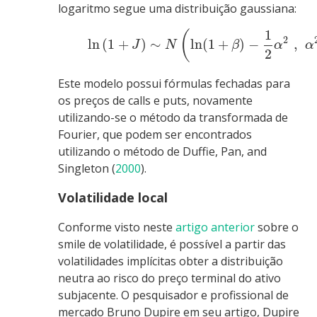
logaritmo segue uma distribuição gaussiana:
1
(
2
ln
(
1
+
)
∼
ln
(
1
+
)
−
,
J
N
β
α
α
2
Este modelo possui fórmulas fechadas para
os preços de calls e puts, novamente
utilizando-se o método da transformada de
Fourier, que podem ser encontrados
utilizando o método de
Duffie, Pan, and
Singleton (
2000
)
.
Volatilidade local
Conforme visto neste
artigo anterior
sobre o
smile de volatilidade, é possível a partir das
volatilidades implícitas obter a distribuição
neutra ao risco do preço terminal do ativo
subjacente. O pesquisador e profissional de
mercado Bruno Dupire em seu artigo,
Dupire