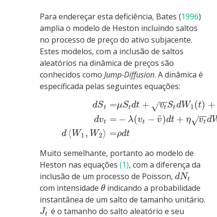
Para endereçar esta deficiência,
Bates (
1996
)
amplia o modelo de Heston incluindo saltos
no processo de preço do ativo subjacente.
Estes modelos, com a inclusão de saltos
aleatórios na dinâmica de preços são
conhecidos como
Jump-Diffusion
. A dinâmica é
especificada pelas seguintes equações:
−
−
=
+
(
)
+
√
d
S
μ
S
d
t
v
S
d
W
t
1
t
t
t
t
−
−
¯
=
−
(
−
)
+
√
d
v
λ
v
v
d
t
η
v
d
t
t
t
⟨
,
⟩
=
d
W
W
ρ
d
t
1
2
Muito semelhante, portanto ao modelo de
Heston nas equações
(1)
, com a diferença da
inclusão de um processo de Poisson,
d
N
t
com intensidade
indicando a probabilidade
θ
instantânea de um salto de tamanho unitário.
é o tamanho do salto aleatório e seu
J
t