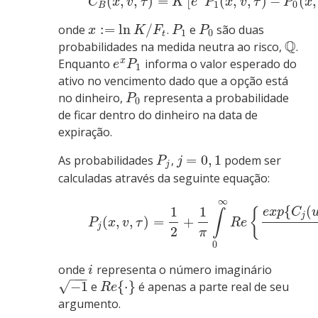
(
,
,
)
=
[
(
,
,
)
−
(
,
C
x
v
τ
K
e
P
x
v
τ
P
x
1
0
B
:
=
ln
/
onde
.
e
são duas
x
K
F
P
P
1
0
t
Q
probabilidades na medida neutra ao risco,
.
x
Enquanto
informa o valor esperado do
e
P
1
ativo no vencimento dado que a opção está
no dinheiro,
representa a probabilidade
P
0
de ficar dentro do dinheiro na data de
expiração.
=
0
,
1
As probabilidades
,
podem ser
P
j
j
calculadas através da seguinte equação:
∞
{
(
1
1
e
x
p
C
{
∫
j
(
,
,
)
=
+
P
x
v
τ
R
e
j
2
π
0
onde
representa o número imaginário
i
−
−
−
√
−
1
{
⋅
}
e
é apenas a parte real de seu
R
e
argumento.