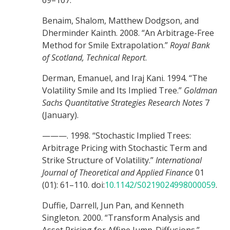
Benaim, Shalom, Matthew Dodgson, and
Dherminder Kainth. 2008. “An Arbitrage-Free
Method for Smile Extrapolation.”
Royal Bank
of Scotland, Technical Report
.
Derman, Emanuel, and Iraj Kani. 1994. “The
Volatility Smile and Its Implied Tree.”
Goldman
Sachs Quantitative Strategies Research Notes
7
(January).
———. 1998. “Stochastic Implied Trees:
Arbitrage Pricing with Stochastic Term and
Strike Structure of Volatility.”
International
Journal of Theoretical and Applied Finance
01
(01): 61–110. doi:
10.1142/S0219024998000059
.
Duffie, Darrell, Jun Pan, and Kenneth
Singleton. 2000. “Transform Analysis and
Asset Pricing for Affine Jump-Diffusions.”