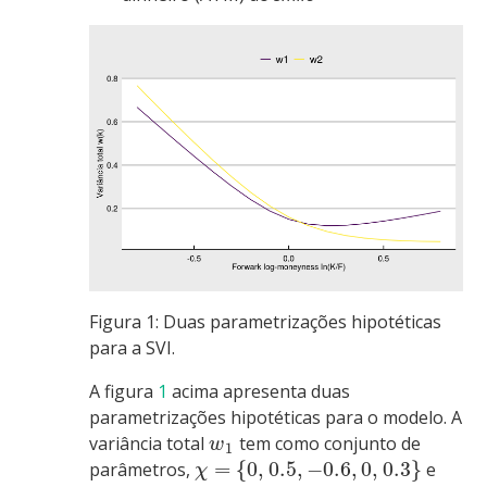
Figura 1: Duas parametrizações hipotéticas
para a SVI.
A figura
1
acima apresenta duas
parametrizações hipotéticas para o modelo. A
variância total
tem como conjunto de
w
1
=
{
0
,
0.5
,
−
0.6
,
0
,
0.3
}
parâmetros,
e
χ