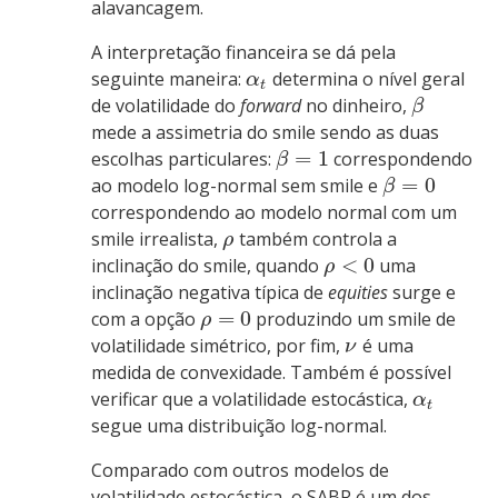
alavancagem.
A interpretação financeira se dá pela
seguinte maneira:
determina o nível geral
α
t
de volatilidade do
forward
no dinheiro,
β
mede a assimetria do smile sendo as duas
=
1
escolhas particulares:
correspondendo
β
=
0
ao modelo log-normal sem smile e
β
correspondendo ao modelo normal com um
smile irrealista,
também controla a
ρ
<
0
inclinação do smile, quando
uma
ρ
inclinação negativa típica de
equities
surge e
=
0
com a opção
produzindo um smile de
ρ
volatilidade simétrico, por fim,
é uma
ν
medida de convexidade. Também é possível
verificar que a volatilidade estocástica,
α
t
segue uma distribuição log-normal.
Comparado com outros modelos de
volatilidade estocástica, o SABR é um dos