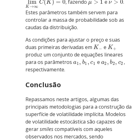
lim
(
)
=
0
>
1
>
0
, fazendo
e
.
C
K
μ
ν
→
∞
K
Estes parâmetros também servem para
controlar a massa de probabilidade sob as
caudas da distribuição.
As condições para ajustar o preço e suas
duas primeiras derivadas em
e
K
K
−
+
produz um conjunto de equações lineares
,
,
,
,
para os parâmetros
e
,
a
b
c
a
b
c
1
1
1
2
2
2
respectivamente.
Conclusão
Repassamos neste artigos, algumas das
principais metodologias para a construção da
superfície de volatilidade implícita. Modelos
de volatilidade estocástica são capazes de
gerar
smiles
compatíveis com aqueles
observados nos mercados, sendo