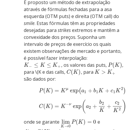
É proposto um método de extrapolação
através de fórmulas fechadas para a asa
esquerda (OTM puts) e direita (OTM call) do
smile
. Estas fórmulas têm as propriedades
desejadas para
strikes
extremos e mantêm a
convexidade dos preços. Suponha um
intervalo de preços de exercício os quais
existem observações de mercado e portanto,
é possível fazer interpolação:
≤
≤
(
)
, os valores das puts,
,
K
K
K
P
K
−
+
(
)
>
para
\(K
e das calls,
, para
C
K
K
K
+
são dados por:
2
μ
(
)
=
exp
+
+
(
)
P
K
K
a
b
K
c
K
1
1
1
(
)
b
c
2
2
−
ν
(
)
=
exp
+
+
C
K
K
a
2
2
K
K
lim
(
)
=
0
onde se garante
e
P
K
→
0
K