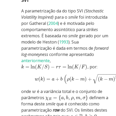
A parametrização da do tipo SVI
(Stochastic
Volatility Inspired)
para o
smile
foi introduzida
por
Gatheral (
2004
)
e é motivada pelo
comportamento assintótico para
strikes
extremos. É baseada no
smile
gerado por um
modelo de
Heston (
1993
)
. Sua
parametrização é dada em termos de
forward
log-moneyness
conforme apresentado
anteriormente
,
=
ln
(
/
)
−
=
ln
(
/
)
, por:
k
K
S
r
τ
K
F
−
−
−
−
−
−
√
(
(
)
=
+
(
−
)
+
(
−
)
w
k
a
b
ρ
k
m
k
m
onde
é a variância total e o conjunto de
w
=
{
,
,
,
,
}
parâmetros
definem a
χ
a
b
ρ
m
σ
R
forma deste
smile
que é conhecido como
parametrização
raw
do SVI. Os limites destes