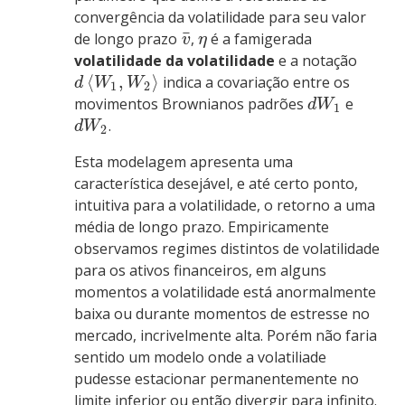
convergência da volatilidade para seu valor
¯
de longo prazo
,
é a famigerada
v
η
volatilidade da volatilidade
e a notação
⟨
,
⟩
indica a covariação entre os
d
W
W
1
2
movimentos Brownianos padrões
e
d
W
1
.
d
W
2
Esta modelagem apresenta uma
característica desejável, e até certo ponto,
intuitiva para a volatilidade, o retorno a uma
média de longo prazo. Empiricamente
observamos regimes distintos de volatilidade
para os ativos financeiros, em alguns
momentos a volatilidade está anormalmente
baixa ou durante momentos de estresse no
mercado, incrivelmente alta. Porém não faria
sentido um modelo onde a volatiliade
pudesse estacionar permanentemente no
limite inferior ou então divergir para infinito.