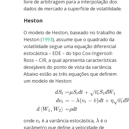
livre de arbitragem para a interpolação dos
dados de mercado a superfície de volatilidade.
Heston
O modelo de Heston, baseado no trabalho de
Heston (
1993
)
, assume que o quadrado da
volatilidade segue uma equação diferencial
estocástica – EDE – do tipo Cox-Ingersoll-
Ross – CIR, a qual apresenta características
desejáveis do ponto de vista da variância.
Abaixo estão as três equações que definem
um modelo de Heston:
−
−
=
+
√
d
S
μ
S
d
t
v
S
d
W
1
t
t
t
t
−
−
¯
=
−
(
−
)
+
√
d
v
λ
v
v
d
t
η
v
d
t
t
t
⟨
,
⟩
=
d
W
W
ρ
d
t
1
2
onde
é a variância estocástica,
é o
v
λ
t
parâmetro que define a velocidade de