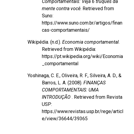
Comportamentais: Veja 6 truques da
mente contra você
.
Retrieved from
Suno:
https://www.suno.com.br/artigos/finan
cas-comportamentais/
Wikipédia. (n.d.).
Economia comportamental
.
Retrieved from Wikipédia:
https://pt.wikipedia.org/wiki/Economia
_comportamental
Yoshinaga, C. E., Oliveira, R. F., Silveira, A. D., &
Barros, L. A. (2008).
FINANÇAS
COMPORTAMENTAIS: UMA
INTRODUÇÃO
. Retrieved from Revista
USP:
https://www.revistas.usp.br/rege/articl
e/view/36644/39365