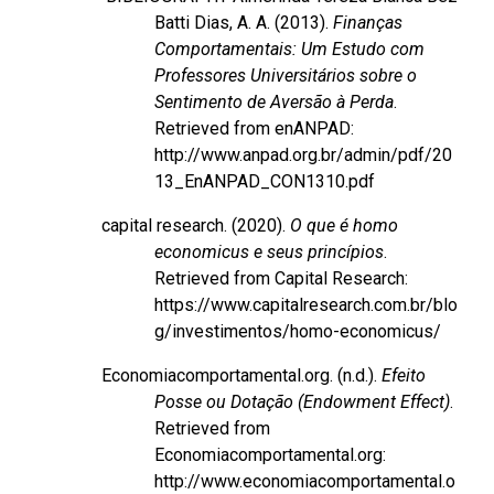
Batti Dias, A. A. (2013).
Finanças
Comportamentais: Um Estudo com
Professores Universitários sobre o
Sentimento de Aversão à Perda
.
Retrieved from enANPAD:
http://www.anpad.org.br/admin/pdf/20
13_EnANPAD_CON1310.pdf
capital research. (2020).
O que é homo
economicus e seus princípios
.
Retrieved from Capital Research:
https://www.capitalresearch.com.br/blo
g/investimentos/homo-economicus/
Economiacomportamental.org. (n.d.).
Efeito
Posse ou Dotação (Endowment Effect)
.
Retrieved from
Economiacomportamental.org:
http://www.economiacomportamental.o