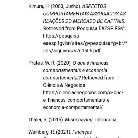
Kimura, H. (2003, Junho).
ASPECTOS
COMPORTAMENTAIS ASSOCIADOS ÀS
REAÇÕES DO MERCADO DE CAPITAIS
.
Retrieved from Pesquisa EAESP FGV:
https://pesquisa-
eaesp.fgv.br/sites/gvpesquisa.fgv.br/f
iles/arquivos/v2n1a06.pdf
Prates, W. R. (2020).
O que é finanças
comportamentais e economia
comportamental?
Retrieved from
Ciência & Negócios:
https://cienciaenegocios.com/o-que-
e-financas-comportamentais-e-
economia-comportamental/
Thaler, R. (2015).
Misbehaving.
Intrínseca.
Wainberg, R. (2021).
Finanças