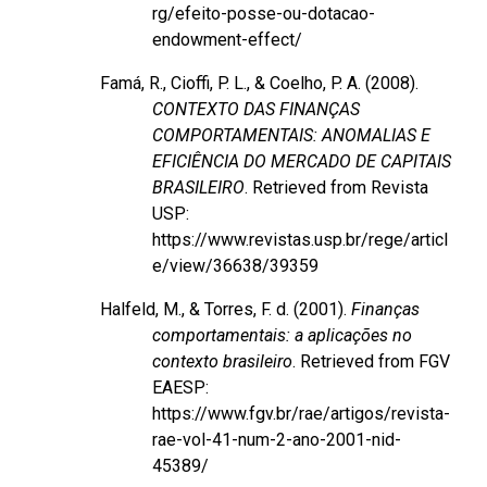
rg/efeito-posse-ou-dotacao-
endowment-effect/
Famá, R., Cioffi, P. L., & Coelho, P. A. (2008).
CONTEXTO DAS FINANÇAS
COMPORTAMENTAIS: ANOMALIAS E
EFICIÊNCIA DO MERCADO DE CAPITAIS
BRASILEIRO
.
Retrieved from Revista
USP:
https://www.revistas.usp.br/rege/articl
e/view/36638/39359
Halfeld, M., & Torres, F. d. (2001).
Finanças
comportamentais: a aplicações no
contexto brasileiro
.
Retrieved from FGV
EAESP:
https://www.fgv.br/rae/artigos/revista-
rae-vol-41-num-2-ano-2001-nid-
45389/