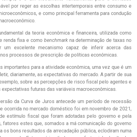
vel por reger as escolhas intertemporais entre consumo e
icroeconômicos, e como principal ferramenta para condução
e macroeconômico.
ndamental da teoria econômica e financeira, utilizada como
de renda fixa e como
benchmark
na determinação de taxas no
r um excelente mecanismo capaz de inferir acerca das
r nos processos de prescrição de políticas econômicas.
es importantes para a atividade econômica, uma vez que é um
etir, diariamente, as expectativas do mercado. A partir de sua
r exemplo, sobre as percepções de risco fiscal pelo agentes e
 expectativas futuras das variáveis macroeconômicas.
versão da Curva de Juros antecede um período de recessão
te ocorrida no mercado doméstico foi em novembro de 2021,
 de estímulo fiscal que foram adotadas pelo governo e pela
s, fatores estes que, somados a má comunicação do governo
a os bons resultados da arrecadação pública, eclodiram numa