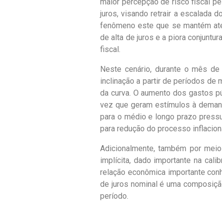
maior percepção de risco fiscal pe
juros, visando retrair a escalada 
fenômeno este que se mantém até 
de alta de juros e a piora conjuntu
fiscal.
Neste cenário, durante o mês de
inclinação a partir de períodos de
da curva. O aumento dos gastos pú
vez que geram estímulos à demand
para o médio e longo prazo pressu
para redução do processo inflacioná
Adicionalmente, também por meio d
implícita, dado import
ante na cali
relação econômica importante co
de juros nominal é uma composição 
período.