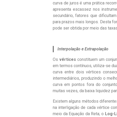
curva de juros é uma prática recorr
apresenta escassez nos instrumen
secundário, fatores que dificult
para prazos mais longos. Desta f
pode ser obtida por meio das taxas
Interpolação e Extrapolação
Os
vértices
constituem um conjun
em termos contínuos, utiliza-se du
curva entre dois vértices consec
intermediários, produzindo o melh
curva em pontos fora do conjunt
muitas vezes, da baixa liquidez pa
Existem alguns métodos diferentes
na interligação de cada vértice c
meio da Equação da Reta; o
Log-L