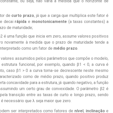
constante, ou seja, não varia à medida que o horizonte de
tor de
curto prazo
, já que a carga que multiplica este fator é
 e decai
rápida
e
monotonicamente
(a taxas constantes) a
azo de maturidade;
β2
é uma função que inicia em zero, assume valores positivos
ero novamente à medida que o prazo de maturidade tende a
 interpretado como um fator de
médio prazo
.
s valores assumidos pelos parâmetros que compõe o modelo,
 estrutura funcional, por exemplo, quando
β1
< 0, a curva é
nto, caso
β1
> 0 a curva torna-se decrescente neste mesmo
caracterizado como de médio prazo, quando positivo produz
rta concavidade para a estrutura, já quando negativo, a função
assumindo um certo grau de convexidade. O parâmetro
β2
é
 pela transição entre as taxas de curto e longo prazo, sendo
, é necessário que
λ
seja maior que zero.
odem ser interpretados como fatores de
nível
,
inclinação
e