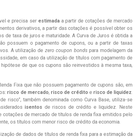
vel e precisa ser
estimada
a partir de cotações de mercado
umentos derivativos, a partir das cotações é possível obter os
s de taxa de juros e maturidade. A Curva de Juros é obtida a
 não possuem o pagamento de cupons, ou a partir de taxas
ivos. A utilização de
zero coupon bonds
para modelagem da
essidade, em caso da utilização de títulos com pagamento de
a hipótese de que os cupons são reinvestidos à mesma taxa,
 Renda Fixa que não possuem pagamento de cupons são, em
cos:
risco de mercado
,
risco de crédito
e
risco de liquidez
.
 de risco”, também denominada como Curva Base, utiliza-se
nsiderados
isentos
de riscos de crédito e liquidez. Neste
 de cotações de mercado de títulos de renda fixa emitidos pelo
ente, os títulos com menor risco de crédito da economia.
lizaçã
o de dados de títulos de renda fixa para a estimação da