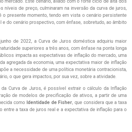
lo mercado. Este cenário, aliado com o forte ciclo de alta dos
dos níveis de preço, culminaram na inversão da curva de juros,
o presente momento, tendo em vista o cenário persistente
ral e do cenário prospectivo, com ênfase, sobretudo, ao âmbito
 junho de 2022, a Curva de Juros domés
tica adquiriu maior
 maturidade superiores a três anos, com ênfase na ponta longa
blicos impacta as expectativas de inflação do mercado, uma
a agregada da economia, uma expectativa maior de inflação
põe a necessidade de uma política monetária contracionista,
rio, o que gera impactos, por sua vez, sobre a atividade.
a Curva de Juros, é possível extrair o cálculo da Inflação
bração de modelos de precificação de ativos, a partir de uma
nhecida como
Identidade de Fisher
, que considera que a taxa
entre a taxa de juros real e a expectativa de inflação para o