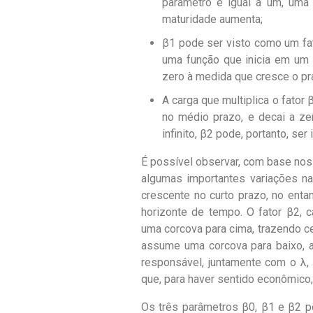
parâmetro é igual a um, uma 
maturidade aumenta;
β1
pode ser visto como um fa
uma função que inicia em um
zero à medida que cresce o pr
A carga que multiplica o fator
no médio prazo, e decai a z
infinito,
β2
pode, portanto, ser
É possível observar, com base no
algumas importantes variações na
crescente no curto prazo, no enta
horizonte de tempo. O fator
β2
, 
uma corcova para cima, trazendo ce
assume uma corcova para baixo, 
responsável, juntamente com o
λ
,
que, para haver sentido econômico
Os três parâmetros
β0
,
β1 e
β2
p