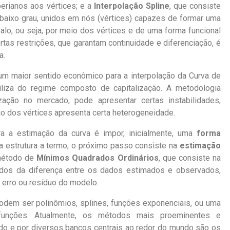
erianos aos vértices; e a
Interpolação Spline
, que consiste
baixo grau, unidos em nós (vértices) capazes de formar uma
alo, ou seja, por meio dos vértices e de uma forma funcional
ertas restrições, que garantam continuidade e diferenciação, é
a.
 um maior s
entido econômico para a interpolação da Curva de
utiliza do regime composto de capitalização. A metodologia
ização no mercado, pode apresentar certas instabilidades,
ão dos vértices apresenta certa heterogeneidade.
 a estimação da curva é impor, inicialmente, uma
forma
 estrutura a termo, o próximo passo consiste na
estimação
método de
Mínimos Quadrados Ordinários
, que consiste na
dos da diferença entre os dados estimados e observados,
erro ou resíduo do modelo.
pode
m ser polinômios, splines, funções exponenciais, ou uma
funções. Atualmente, os métodos mais proeminentes e
do e por diversos bancos centrais ao redor do mundo são os