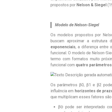
propostos por
Nelson & Siegel
(1
Modelo de Nelson-Siegel
Os modelos propostos por Nelso
buscam aproximar a estrutur
exponenciais
, a diferença entre
funcional. O modelo de Nelson-Sieg
termo com formatos muito próx
funcional com
quatro parâmetros
Os parâm
etros
β0
,
β1 e
β2
pod
influência em
horizontes de prazo
que multiplicam esses fatores sã
βס pode ser interpretado 