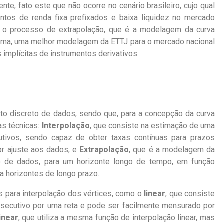
ente, fato este que não ocorre no cenário brasileiro, cujo qual
tos de renda fixa prefixados e baixa liquidez no mercado
am o processo de extrapolação, que é a modelagem da curva
orma, uma melhor modelagem da ETTJ para o mercado nacional
 implícitas de instrumentos derivativos.
to discreto de dados, sendo que, para a concepção da curva
as técnicas:
Interpolação
, que consiste na estimação de uma
utivos, sendo capaz de obter taxas contínuas para prazos
or ajuste aos dados, e
Extrapolação
, que é a modelagem da
o de dados, para um horizonte longo de tempo, em função
ra horizontes de longo prazo.
 para i
nterpolação dos vértices, como o
linear
, que consiste
onsecutivo por uma reta e pode ser facilmente mensurado por
inear
, que utiliza a mesma função de interpolação linear, mas