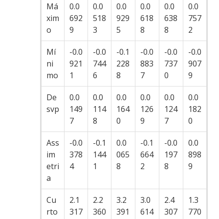
Má
0.0
0.0
0.0
0.0
0.0
0.0
xim
692
518
929
618
638
757
o
9
3
5
8
8
2
Mí
-0.0
-0.0
-0.1
-0.0
-0.0
-0.0
ni
921
744
228
883
737
907
mo
1
6
8
7
0
9
De
0.0
0.0
0.0
0.0
0.0
0.0
svp
149
114
164
126
124
182
7
8
0
9
7
0
Ass
-0.0
-0.1
0.0
-0.1
-0.0
0.0
im
378
144
065
664
197
898
etri
4
1
8
2
8
9
a
Cu
2.1
2.2
3.2
3.0
2.4
1.3
rto
317
360
391
614
307
770