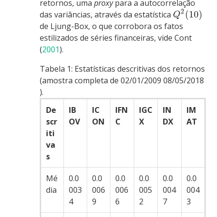
retornos, uma
proxy
para a autocorrelação
2
(
10
)
das variâncias, através da estatística
Q
de Ljung-Box, o que corrobora os fatos
estilizados de séries financeiras, vide
Cont
(
2001
)
.
Tabela 1:
Estatísticas descritivas dos retornos
(amostra completa de 02/01/2009 08/05/2018
).
De
IB
IC
IFN
IGC
IN
IM
scr
OV
ON
C
X
DX
AT
iti
va
s
Mé
0.0
0.0
0.0
0.0
0.0
0.0
dia
003
006
006
005
004
004
4
9
6
2
7
3