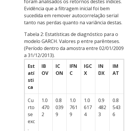
foram analisados os retornos destes índices.
Evidência que a filtragem inicial foi bem
sucedida em remover autocorrelação serial
tanto nas perdas quanto na variância destas.
Tabela 2:
Estatísticas de diagnóstico para o
modelo GARCH. Valores p entre parênteses.
(Período dentro da amostra entre 02/01/2009
a 31/12/2013).
Est
IB
IC
IFN
IGC
IN
IM
atí
OV
ON
C
X
DX
AT
sti
ca
Cu
1.0
0.8
1.0
1.0
0.9
0.8
rto
470
039
761
617
482
543
se
2
9
9
4
3
6
exc
.