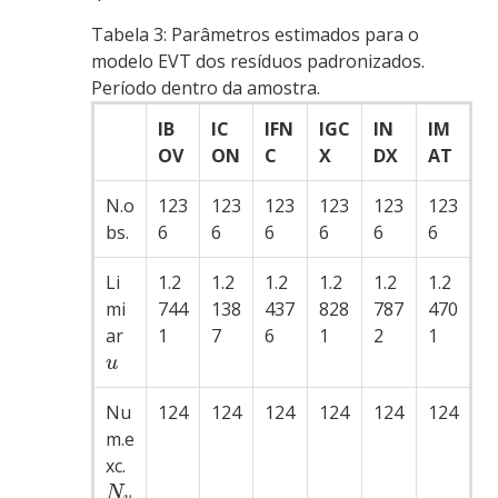
Tabela 3:
Parâmetros estimados para o
modelo EVT dos resíduos padronizados.
Período dentro da amostra.
IB
IC
IFN
IGC
IN
IM
OV
ON
C
X
DX
AT
N.o
123
123
123
123
123
123
bs.
6
6
6
6
6
6
Li
1.2
1.2
1.2
1.2
1.2
1.2
mi
744
138
437
828
787
470
ar
1
7
6
1
2
1
u
Nu
124
124
124
124
124
124
m.e
xc.
N