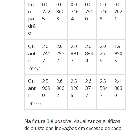
Err
0.0
0.0
0.0
0.0
0.0
0.0
o
722
860
716
791
716
702
pa
5
3
4
0
8
1
drã
o
Qu
2.0
2.0
2.0
2.0
2.0
1.9
ant
741
793
891
884
262
950
il
7
7
7
4
9
5
z
0.975
Qu
2.5
2.6
2.5
2.6
2.5
2.4
ant
969
066
926
371
594
803
il
0
2
5
7
7
0
z
0.990
Na figura
3
é possível visualizar os gráficos
de ajuste das inovações em excesso de cada