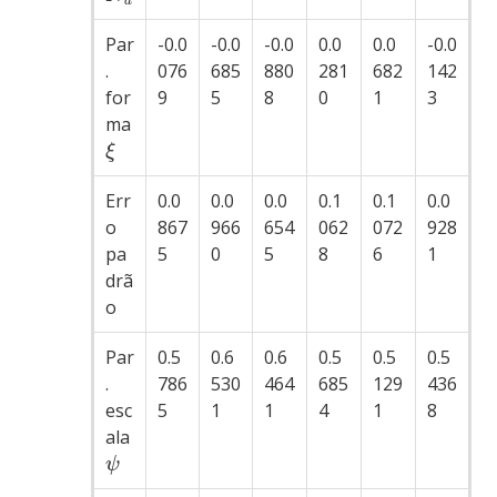
u
Par
-0.0
-0.0
-0.0
0.0
0.0
-0.0
.
076
685
880
281
682
142
for
9
5
8
0
1
3
ma
ξ
Err
0.0
0.0
0.0
0.1
0.1
0.0
o
867
966
654
062
072
928
pa
5
0
5
8
6
1
drã
o
Par
0.5
0.6
0.6
0.5
0.5
0.5
.
786
530
464
685
129
436
esc
5
1
1
4
1
8
ala
ψ