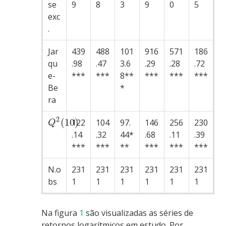
se
9
8
3
9
0
5
exc
.
Jar
439
488
101
916
571
186
qu
.98
.47
3.6
.29
.28
.72
e-
***
***
8**
***
***
***
Be
*
ra
2
(
10
)
122
104
97.
146
256
230
Q
.14
.32
44*
.68
.11
.39
***
***
**
***
***
***
N.o
231
231
231
231
231
231
bs
1
1
1
1
1
1
Na figura
1
são visualizadas as séries de
retornos logarítmicos em estudo. Por