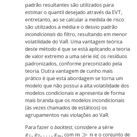
padrão resultantes são utilizados para
estimar o quantil desejado através da EVT,
entretanto, ao se calcular a medida de risco
são utilizados a média e o desvio padrão
incondicionais
do filtro, resultando em menor
volatilidade do VaR. Uma vantagem teórica
deste método é que se está aplicando a teoria
de valor extremo a uma série
iid
, os resíduos
padronizados, conforme preconizado pela
teoria. Outra vantagem de cunho mais
prático é que esta abordagem se torna um
modelo que não possui a alta volatilidade dos
modelos condicionais e apresenta de forma
mais branda que os modelos incondicionais
(às vezes chamados de estáticos) os
agrupamentos nas violações ao VaR.
Para fazer o
backtest
, considere a série
,
,
…
,
≫
, com
e o conjunto de
x
x
x
m
n
1
2
m