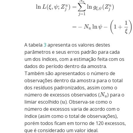
N
u
∑
ln
(
,
;
)
=
ln
(
)
u
u
L
ξ
ψ
Z
g
Z
,
ξ
ψ
j
j
=
1
j
1
(
=
−
ln
−
1
+
N
ψ
u
ξ
A tabela
3
apresenta os valores destes
parâmetros e seus erros padrão para cada
um dos índices, com a estimação feita com os
dados do período dentro da amostra.
Também são apresentados o número de
observações dentro da amostra para o total
dos resíduos padronizados, assim como o
número de excessos observados (
) para o
N
u
limiar escolhido (
). Observa-se como o
u
número de excessos varia de acordo com o
índice (asim como o total de observações),
porém todos ficam em torno de 120 excessos,
que é considerado um valor ideal.