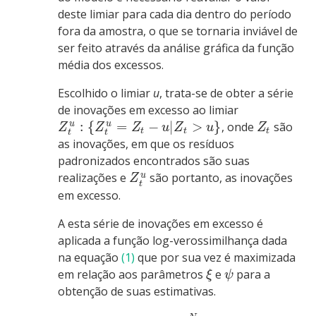
deste limiar para cada dia dentro do período
fora da amostra, o que se tornaria inviável de
ser feito através da análise gráfica da função
média dos excessos.
Escolhido o limiar
u
, trata-se de obter a série
de inovações em excesso ao limiar
:
{
=
−
|
>
}
, onde
são
u
u
Z
Z
Z
u
Z
u
Z
t
t
t
t
t
as inovações, em que os resíduos
padronizados encontrados são suas
realizações e
são portanto, as inovações
u
Z
t
em excesso.
A esta série de inovações em excesso é
aplicada a função log-verossimilhança dada
na equação
(1)
que por sua vez é maximizada
em relação aos parâmetros
e
para a
ξ
ψ
obtenção de suas estimativas.