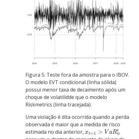
Figura 5: Teste fora da amostra para o IBOV.
O modelo EVT condicional (linha sólida)
possui menor taxa de decaimento após um
choque de volatilidde que o modelo
Riskmetrics (linha tracejada).
Uma violação é dita ocorrida quando a perda
observada é maior que a medida de risco
>
estimada no dia anterior,
t
x
V
a
R
+
1
α
t