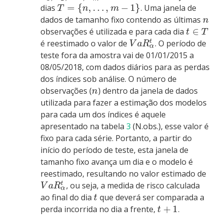
=
{
,
…
,
−
1
}
dias
. Uma janela de
T
n
m
dados de tamanho fixo contendo as últimas
n
∈
observações é utilizada e para cada dia
t
T
é reestimado o valor de
. O período de
t
V
a
R
α
teste fora da amostra vai de 01/01/2015 a
08/05/2018, com dados diários para as perdas
dos índices sob análise. O número de
observações (
) dentro da janela de dados
n
utilizada para fazer a estimação dos modelos
para cada um dos índices é aquele
apresentado na tabela
3
(N.obs.), esse valor é
fixo para cada série. Portanto, a partir do
início do período de teste, esta janela de
tamanho fixo avança um dia e o modelo é
reestimado, resultando no valor estimado de
, ou seja, a medida de risco calculada
t
V
a
R
α
ao final do dia
que deverá ser comparada a
t
+
1
perda incorrida no dia a frente,
.
t