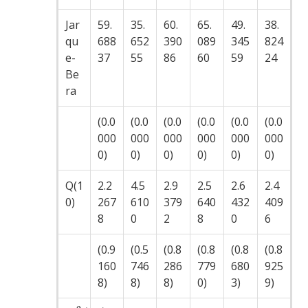
Jar
59.
35.
60.
65.
49.
38.
qu
688
652
390
089
345
824
e-
37
55
86
60
59
24
Be
ra
(0.0
(0.0
(0.0
(0.0
(0.0
(0.0
000
000
000
000
000
000
0)
0)
0)
0)
0)
0)
Q(1
2.2
4.5
2.9
2.5
2.6
2.4
0)
267
610
379
640
432
409
8
0
2
8
0
6
(0.9
(0.5
(0.8
(0.8
(0.8
(0.8
160
746
286
779
680
925
8)
8)
8)
0)
3)
9)