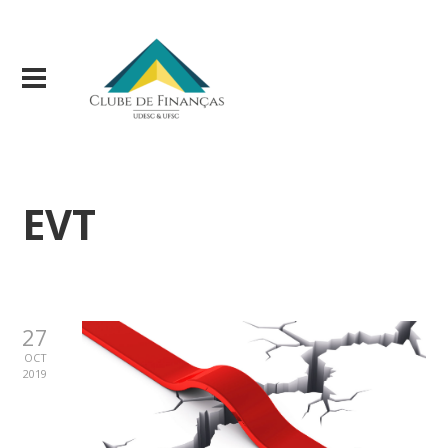
EVT
27
OCT
2019