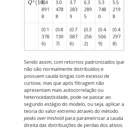
2
(
10
)
8.4
3.0
3.7
6.3
5.3
5.5
Q
891
478
283
289
748
219
8
8
9
5
0
8
(0.1
(0.8
(0.7
(0.3
(0.4
(0.4
378
130
087
256
506
297
6)
7)
6)
2)
9)
8)
Sendo assim, com retornos padronizados que
não são normalmente distribuídos e
possuem cauda longas com excesso de
curtose, mas que após filtragem não
apresentam mais autocorrelação ou
heterocedasticidade, pode-se passar ao
segundo estágio do modelo, ou seja, aplicar a
teoria do valor extremo através do método
peaks over treshold
para parametrizar a cauda
direita das distribuições de perdas dos ativos.