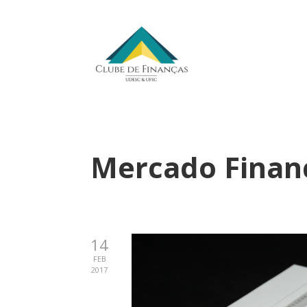
Mercado Finan
14
FEB
2017