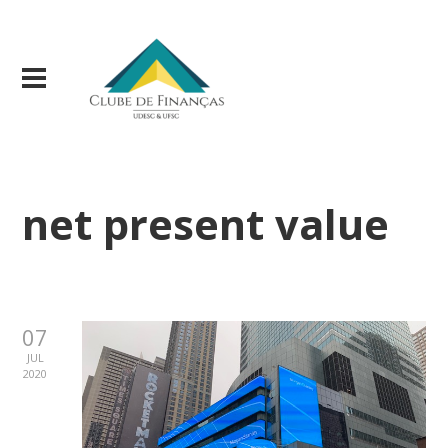
net present value
07
JUL
2020