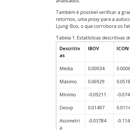
analisados.
Também é possível verificar a gra
retornos, uma
proxy
para a autocor
Ljung-Box, o que corrobora os fato
Tabela 1:
Estatísticas descritivas
Descritiv
IBOV
ICON
as
Média
0.00034
0.000
Máximo
0.06929
0.051
Mínimo
-0.09211
-0.07
Desvp
0.01497
0.011
Assimetri
-0.03784
-0.11
a