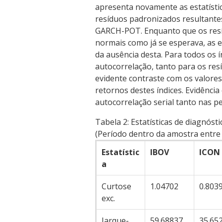
apresenta novamente as estatísti
resíduos padronizados resultante
GARCH-POT. Enquanto que os resí
normais como já se esperava, as e
da ausência desta. Para todos os í
autocorrelação, tanto para os res
evidente contraste com os valore
retornos destes índices. Evidência
autocorrelação serial tanto nas p
Tabela 2:
Estatísticas de diagnóst
(Período dentro da amostra entre
Estatístic
IBOV
ICON
a
Curtose
1.04702
0.803
exc.
Jarque-
59.68837
35.65