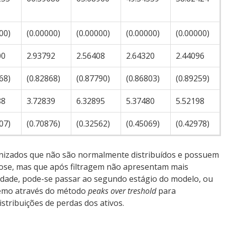
00)
(0.00000)
(0.00000)
(0.00000)
(0.00000)
00
2.93792
2.56408
2.64320
2.44096
68)
(0.82868)
(0.87790)
(0.86803)
(0.89259)
88
3.72839
6.32895
5.37480
5.52198
07)
(0.70876)
(0.32562)
(0.45069)
(0.42978)
nizados que não são normalmente distribuídos e possuem
ose, mas que após filtragem não apresentam mais
idade, pode-se passar ao segundo estágio do modelo, ou
xtremo através do método
peaks over treshold
para
istribuições de perdas dos ativos.