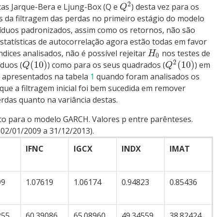
2
cas Jarque-Bera e Ljung-Box (Q e
) desta vez para os
Q
s da filtragem das perdas no primeiro estágio do modelo
duos padronizados, assim como os retornos, não são
statísticas de autocorrelação agora estão todas em favor
ndices analisados, não é possível rejeitar
nos testes de
H
0
2
(
10
)
(
10
)
íduos (
) como para os seus quadrados (
) em
Q
Q
s apresentados na tabela
1
quando foram analisados os
 que a filtragem inicial foi bem sucedida em remover
erdas quanto na variância destas.
ico para o modelo GARCH. Valores p entre parênteses.
 02/01/2009 a 31/12/2013).
IFNC
IGCX
INDX
IMAT
99
1.07619
1.06174
0.94823
0.85436
255
60.39086
65.08960
49.34559
38.82424