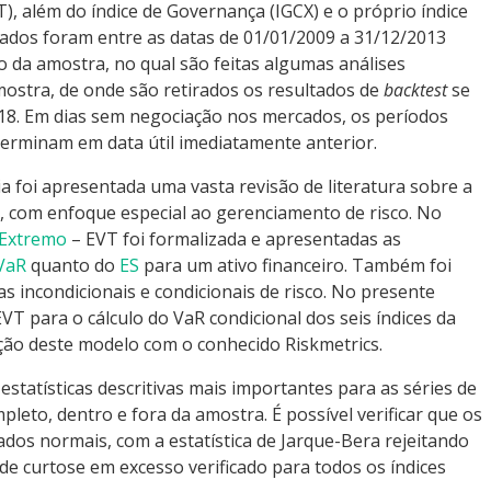
T), além do índice de Governança (IGCX) e o próprio índice
tados foram entre as datas de 01/01/2009 a 31/12/2013
 da amostra, no qual são feitas algumas análises
mostra, de onde são retirados os resultados de
backtest
se
18. Em dias sem negociação nos mercados, os períodos
 terminam em data útil imediatamente anterior.
a foi apresentada uma vasta revisão de literatura sobre a
, com enfoque especial ao gerenciamento de risco. No
 Extremo
– EVT foi formalizada e apresentadas as
VaR
quanto do
ES
para um ativo financeiro. Também foi
s incondicionais e condicionais de risco. No presente
VT para o cálculo do VaR condicional dos seis índices da
o deste modelo com o conhecido Riskmetrics.
statísticas descritivas mais importantes para as séries de
leto, dentro e fora da amostra. É possível verificar que os
dos normais, com a estatística de Jarque-Bera rejeitando
 de curtose em excesso verificado para todos os índices