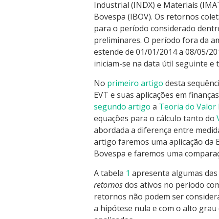
Industrial (INDX) e Materiais (IMA
Bovespa (IBOV). Os retornos cole
para o período considerado dentro
preliminares. O período fora da a
estende de 01/01/2014 a 08/05/20
iniciam-se na data útil seguinte e
No
primeiro artigo
desta sequênci
EVT e suas aplicações em finanças
segundo artigo
a
Teoria do Valor
equações para o cálculo tanto do
abordada a diferença entre medida
artigo faremos uma aplicação da E
Bovespa e faremos uma comparaçã
A tabela
1
apresenta algumas das e
retornos
dos ativos no período comp
retornos não podem ser considera
a hipótese nula e com o alto grau