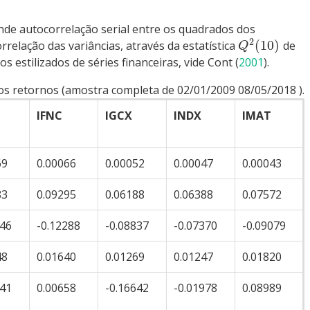
nde autocorrelação serial entre os quadrados dos
2
(
10
)
relação das variâncias, através da estatística
de
Q
s estilizados de séries financeiras, vide
Cont (
2001
)
.
 dos retornos (amostra completa de 02/01/2009 08/05/2018 ).
IFNC
IGCX
INDX
IMAT
69
0.00066
0.00052
0.00047
0.00043
83
0.09295
0.06188
0.06388
0.07572
446
-0.12288
-0.08837
-0.07370
-0.09079
48
0.01640
0.01269
0.01247
0.01820
441
0.00658
-0.16642
-0.01978
0.08989