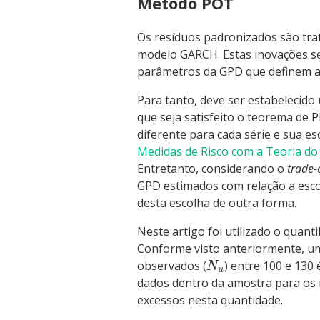
Método POT
Os resíduos padronizados são tra
modelo GARCH. Estas inovações se
parâmetros da GPD que definem a c
Para tanto, deve ser estabelecido
que seja satisfeito o teorema de 
diferente para cada série e sua es
Medidas de Risco com a Teoria do
Entretanto, considerando o
trade-
GPD estimados com relação a esco
desta escolha de outra forma.
Neste artigo foi utilizado o quanti
Conforme visto anteriormente, um
observados (
) entre 100 e 130
N
u
dados dentro da amostra para os í
excessos nesta quantidade.