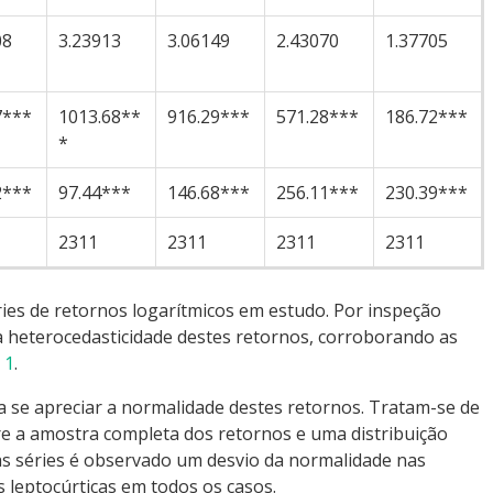
08
3.23913
3.06149
2.43070
1.37705
7***
1013.68**
916.29***
571.28***
186.72***
*
2***
97.44***
146.68***
256.11***
230.39***
2311
2311
2311
2311
ries de retornos logarítmicos em estudo. Por inspeção
r a heterocedasticidade destes retornos, corroborando as
a
1
.
a se apreciar a normalidade destes retornos. Tratam-se de
ntre a amostra completa dos retornos e uma distribuição
as séries é observado um desvio da normalidade nas
s leptocúrticas em todos os casos.