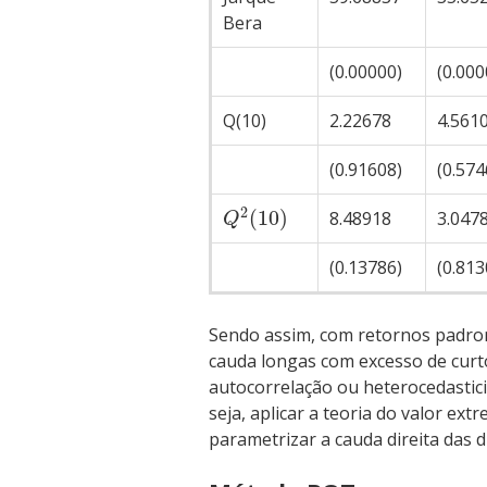
Bera
(0.00000)
(0.000
Q(10)
2.22678
4.561
(0.91608)
(0.574
2
(
10
)
8.48918
3.047
Q
(0.13786)
(0.813
Sendo assim, com retornos padro
cauda longas com excesso de curt
autocorrelação ou heterocedastic
seja, aplicar a teoria do valor e
parametrizar a cauda direita das d