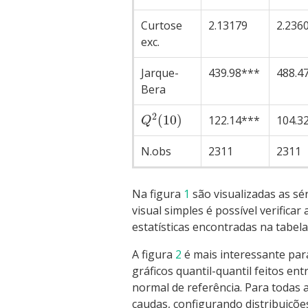
Curtose
2.13179
2.236
exc.
Jarque-
439.98***
488.4
Bera
2
(
10
)
122.14***
104.3
Q
N.obs
2311
2311
Na figura
1
são visualizadas as sé
visual simples é possível verifica
estatísticas encontradas na tabel
A figura
2
é mais interessante par
gráficos quantil-quantil feitos e
normal de referência. Para todas 
caudas, configurando distribuiçõe