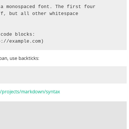
pan, use backticks:
net/projects/markdown/syntax