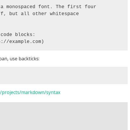
pan, use backticks:
net/projects/markdown/syntax