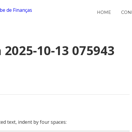
HOME
CON
a 2025-10-13 075943
ed text, indent by four spaces: