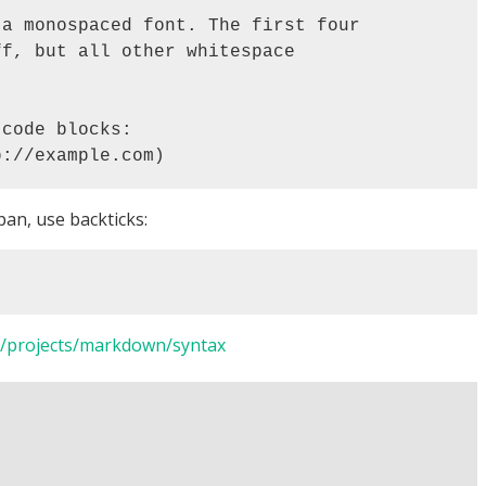
pan, use backticks:
net/projects/markdown/syntax