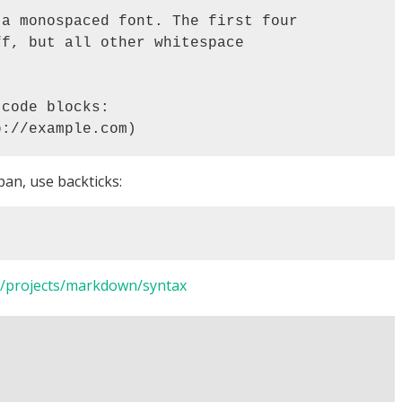
pan, use backticks:
net/projects/markdown/syntax