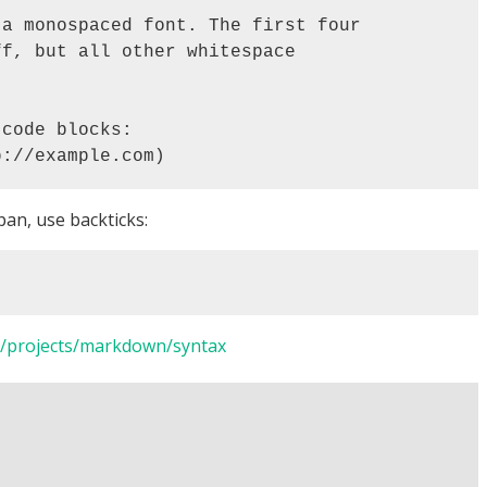
pan, use backticks:
net/projects/markdown/syntax