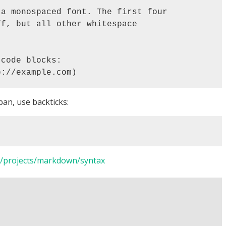
pan, use backticks:
net/projects/markdown/syntax