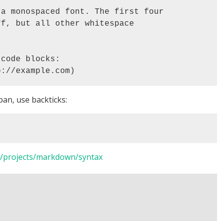
pan, use backticks:
net/projects/markdown/syntax